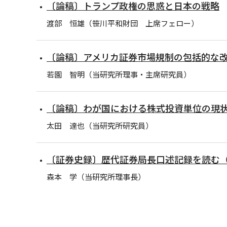
〔論稿〕トランプ政権の思惑と日本の戦略
渡部 恒雄（笹川平和財団 上席フェロー）
〔論稿〕アメリカ証券市場規制の包括的な
若園 智明（当研究所理事・主席研究員）
〔論稿〕わが国における株式投資単位の現
太田 達也（当研究所研究員）
〔証券史録〕歴代証券局長口述記録を読む
森本 学（当研究所理事長）