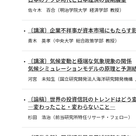
佐々木 百合（明治学院大学 経済学部 教授）
〔講演〕企業不祥事が資本市場にもたらす
青木 英孝（中央大学 総合政策学部 教授）
〔講演〕気候変動と極端な気象現象の関係
気候シミュレーションモデルの原理と予測
河宮 未知生（国立研究開発法人海洋研究開発機構 
〔論稿〕世界の投資信託のトレンドはどう
―変わったこと・変わらないこと―
杉田 浩治（前当研究所特任リサーチ・フェロー）