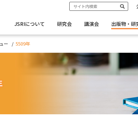
JSRIについて
研究会
講演会
出版物・
研
ュー
5509年
年