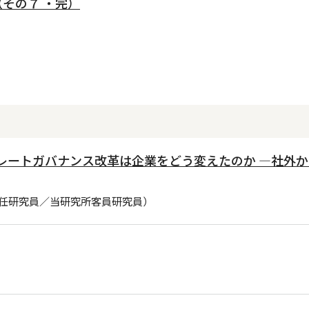
その７ ・完）
ポレートガバナンス改革は企業をどう変えたのか ―社外
任研究員／当研究所客員研究員）