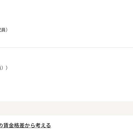
究員）
員））
との賃金格差から考える