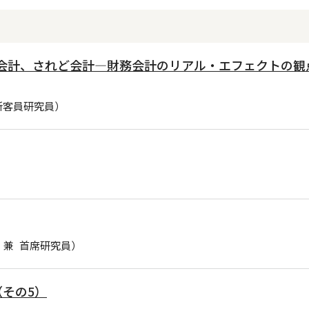
かが会計、されど会計―財務会計のリアル・エフェクトの観
所客員研究員）
 兼 首席研究員）
その5）