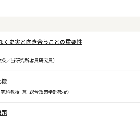
観なく史実と向き合うことの重要性
教授／当研究所客員研究員）
危機
究科教授 兼 総合政策学部教授）
課題