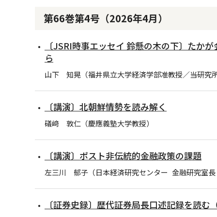
第66巻第4号（2026年4月）
〔JSRI時事エッセイ 鈴懸の木の下〕た
ら
山下 知晃（福井県立大学経済学部准教授／当研究
〔講演〕北朝鮮情勢を読み解く
礒﨑 敦仁（慶應義塾大学教授）
〔講演〕ポスト非伝統的金融政策の課題
左三川 郁子（日本経済研究センター 金融研究室長
〔証券史録〕歴代証券局長口述記録を読む（