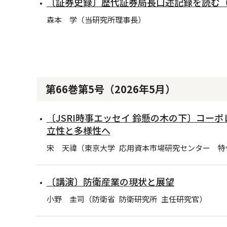
〔証券史録〕歴代証券局長口述記録を読む（
森本 学（当研究所理事長）
第66巻第5号（2026年5月）
〔JSRI時事エッセイ 鈴懸の木の下〕コー
立性と多様性へ
宋 天禕（東京大学 応用資本市場研究センター 特
〔講演〕防衛産業の現状と展望
小野 圭司（防衛省 防衛研究所 主任研究官）