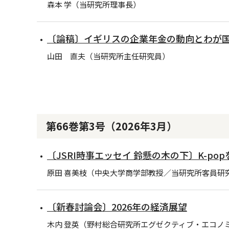
森本 学（当研究所理事長）
〔論稿〕イギリスの企業年金の動向とわが
山田 直夫（当研究所主任研究員）
第66巻第3号（2026年3月）
〔JSRI時事エッセイ 鈴懸の木の下〕K-p
原田 喜美枝（中央大学商学部教授／当研究所客員研
〔新春討論会〕2026年の経済展望
木内 登英（野村総合研究所エグゼクティブ・エコノ