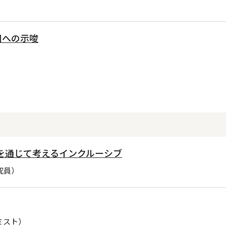
国への示唆
opを通じて考えるインクルーシブ
究員）
ミスト）