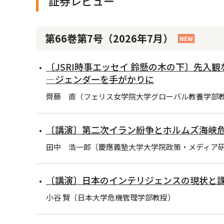
証券レビュー
第66巻第7号（2026年7月）
NEW
〔JSRI時事エッセイ 鈴懸の木の下〕先入
―ジェンダーを手がかりに
齊藤 直（フェリス女学院大学グローバル教養学部
〔講演〕第二次イラン紛争とホルムズ海峡
田中 浩一郎（慶應義塾大学大学院政策・メディア研
〔講演〕日本のインテリジェンスの現状と
小谷 賢（日本大学危機管理学部教授）