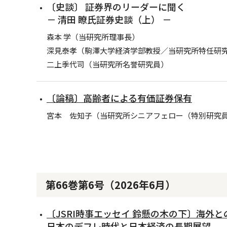
〔史談〕 証券界のリーダーに聞く
－ 清田 瞭氏証券史談（上） －
森本 学（当研究所理事長）
深見泰孝（駒澤大学経済学部教授／当研究所特任研
二上季代司（当研究所名誉研究員）
〔論稿〕高齢者による有価証券保有
宮本 佐知子（当研究所シニアフェロー（特別研究
第66巻第6号（2026年6月）
〔JSRI時事エッセイ 鈴懸の木の下〕海外
日本のデフレ時代と日本経済の長期展望