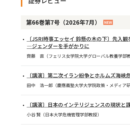
証券レビュー
第66巻第7号（2026年7月）
NEW
〔JSRI時事エッセイ 鈴懸の木の下〕先入
―ジェンダーを手がかりに
齊藤 直（フェリス女学院大学グローバル教養学部
〔講演〕第二次イラン紛争とホルムズ海峡
田中 浩一郎（慶應義塾大学大学院政策・メディア研
〔講演〕日本のインテリジェンスの現状と
小谷 賢（日本大学危機管理学部教授）