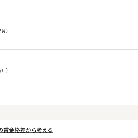
究員）
員））
との賃金格差から考える