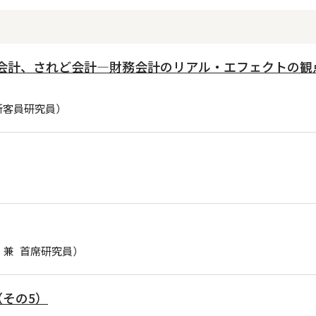
かが会計、されど会計―財務会計のリアル・エフェクトの観
所客員研究員）
 兼 首席研究員）
その5）