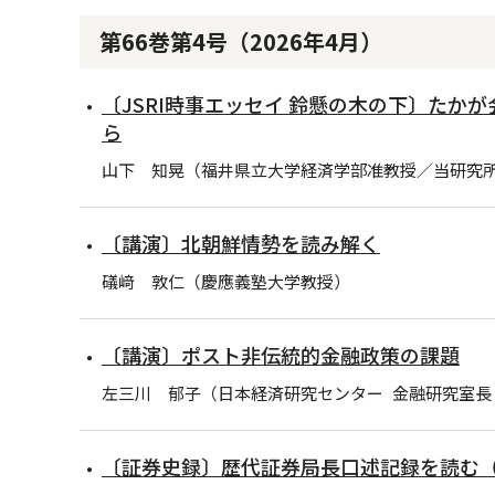
第66巻第4号（2026年4月）
〔JSRI時事エッセイ 鈴懸の木の下〕た
ら
山下 知晃（福井県立大学経済学部准教授／当研究
〔講演〕北朝鮮情勢を読み解く
礒﨑 敦仁（慶應義塾大学教授）
〔講演〕ポスト非伝統的金融政策の課題
左三川 郁子（日本経済研究センター 金融研究室長
〔証券史録〕歴代証券局長口述記録を読む（