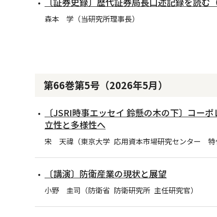
〔証券史録〕歴代証券局長口述記録を読む（
森本 学（当研究所理事長）
第66巻第5号（2026年5月）
〔JSRI時事エッセイ 鈴懸の木の下〕コー
立性と多様性へ
宋 天禕（東京大学 応用資本市場研究センター 特
〔講演〕防衛産業の現状と展望
小野 圭司（防衛省 防衛研究所 主任研究官）