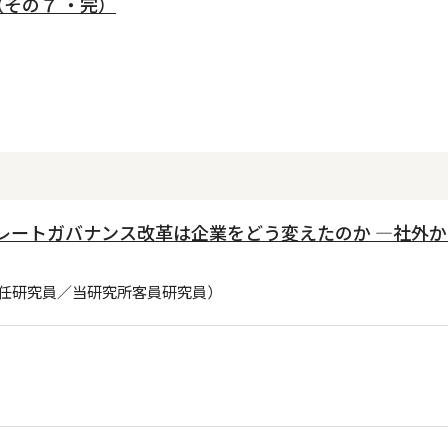
その７ ・完）
ポレートガバナンス改革は企業をどう変えたのか ―社外
任研究員／当研究所客員研究員）