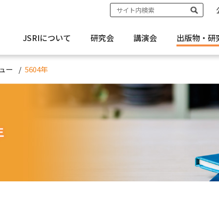
JSRIについて
研究会
講演会
出版物・
研
ュー
5604年
年