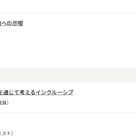
国への示唆
opを通じて考えるインクルーシブ
究員）
ミスト）