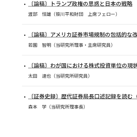
〔論稿〕トランプ政権の思惑と日本の戦略
渡部 恒雄（笹川平和財団 上席フェロー）
〔論稿〕アメリカ証券市場規制の包括的な
若園 智明（当研究所理事・主席研究員）
〔論稿〕わが国における株式投資単位の現
太田 達也（当研究所研究員）
〔証券史録〕歴代証券局長口述記録を読む
森本 学（当研究所理事長）