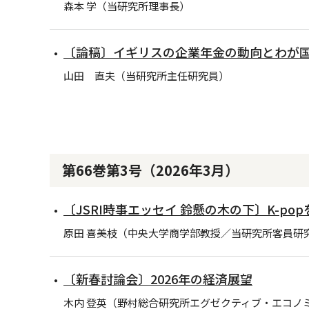
森本 学（当研究所理事長）
〔論稿〕イギリスの企業年金の動向とわが
山田 直夫（当研究所主任研究員）
第66巻第3号（2026年3月）
〔JSRI時事エッセイ 鈴懸の木の下〕K-p
原田 喜美枝（中央大学商学部教授／当研究所客員研
〔新春討論会〕2026年の経済展望
木内 登英（野村総合研究所エグゼクティブ・エコノ