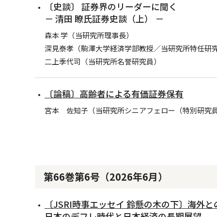
〔史談〕 証券界のリーダーに聞く
－ 清田 瞭氏証券史談（上） －
森本 学（当研究所理事長）
深見泰孝（駒澤大学経済学部教授／当研究所特任研
二上季代司（当研究所名誉研究員）
〔論稿〕高齢者による有価証券保有
宮本 佐知子（当研究所シニアフェロー（特別研究
第66巻第6号（2026年6月）
〔JSRI時事エッセイ 鈴懸の木の下〕海外
日本のデフレ時代と日本経済の長期展望