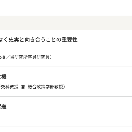
観なく史実と向き合うことの重要性
教授／当研究所客員研究員）
危機
究科教授 兼 総合政策学部教授）
課題