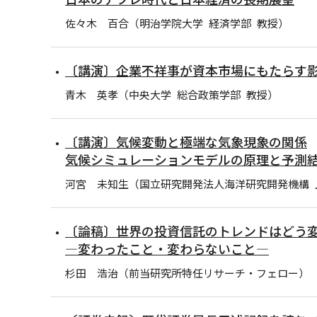
佐々木 百合（明治学院大学 経済学部 教授）
〔講演〕企業不祥事が資本市場にもたらす
青木 英孝（中央大学 総合政策学部 教授）
〔講演〕気候変動と極端な気象現象の関係
気候シミュレーションモデルの原理と予測
河宮 未知生（国立研究開発法人海洋研究開発機構 
〔論稿〕世界の投資信託のトレンドはどう
―変わったこと・変わらないこと―
杉田 浩治（前当研究所特任リサーチ・フェロー）