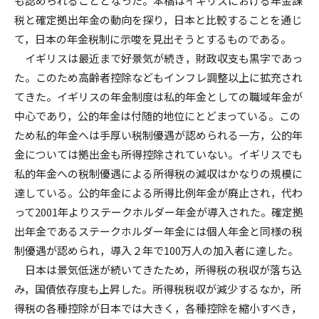
も認められることとなった。本稿はイギリスにおける年金課
税と確定拠出年金の動向を探り，日本と比較することを通じ
て，日本の年金税制に示唆を見出そうとするものである。
イギリスは最近まで好景気が続き，財政収支も黒字であっ
た。このため高齢者控除などもインフレ調整以上に拡充され
てきた。イギリスの年金制度は私的年金としての職域年金が
中心であり，公的年金は付随的地位にとどまっている。この
ため私的年金へは手厚い税制優遇が認められる一方，公的年
金については拠出金も所得控除されていない。イギリスでも
私的年金への税制優遇による所得税の減収はかなりの規模に
達している。公的年金による所得比例年金が廃止され，代わ
って2001年よりステークホルダー年金が導入された。確定拠
出年金であるステークホルダー年金には個人年金と同様の税
制優遇が認められ，導入２年で100万人の加入者に達した。
日本は景気低迷が続いてきたため，所得税の税収が落ち込
み，国債依存度も上昇した。所得税税収が減少するなか，所
得税の各種控除が日本では大きく，各種控除を縮小すべき，