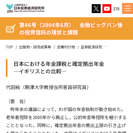
EN
第46号（2004年6月） 金融ビッグバン後
の投資信託の現状と課題
TOP
出版物・研究成果等
定期刊行物
証券経済研究
第46号（20
日本における年金課税と確定拠出年金
―イギリスとの比較―
代田純（駒澤大学教授当所客員研究員）
〔要 旨〕
昨年末の議論によって，わが国の年金税制が動き始めた。
老年者控除を2005年から廃止し，公的年金等控除を縮小する
こととなった。同時に，確定拠出年金の拠出上限の引き上げ