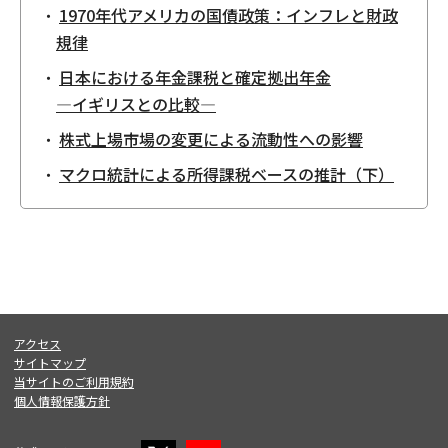
1970年代アメリカの国債政策：インフレと財政
規律
日本における年金課税と確定拠出年金
―イギリスとの比較―
株式上場市場の変更による流動性への影響
マクロ統計による所得課税ベースの推計（下）
アクセス
サイトマップ
当サイトのご利用規約
個人情報保護方針