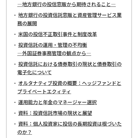
―地方銀行の投信窓販から期待されること―
地方銀行の投資信託窓販と資産管理サービス業
務の展開
米国の投信不正取引事件と制度改革
投資信託の運用・管理の不均衡
―外国証券事務管理の観点から―
投資信託における債券取引の現状と債券取引の
電子化について
オルタナティブ投資の概要：ヘッジファンドと
プライベートエクィティ
運用能力と年金のマネージャー選択
資料：投資信託市場の現状と展望
資料：個人投資家に投信の長期投資は根づいた
のか？