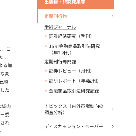
出版物・研究成果等
定期刊行物
学術ジャーナル
証券経済研究（季刊）
JSRI金融商品取引法研究
し，こ
（年2回刊）
た。
定期刊行専門誌
よる加
証券レビュー（月刊）
的な変
証研レポート（年4回刊）
己執
とした
金融商品取引法研究記録
トピックス（内外市場動向の
ス域内
調査分析）
シー委
始され
ディスカッション・ペーパー
。