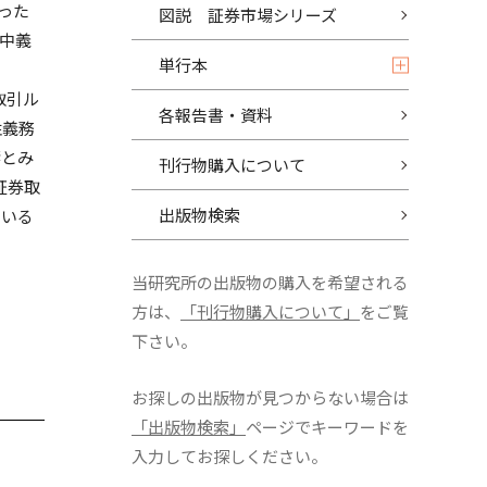
った
図説 証券市場シリーズ
集中義
単行本
取引ル
各報告書・資料
性義務
響とみ
刊行物購入について
証券取
出版物検索
ている
当研究所の出版物の購入を希望される
方は、
「刊行物購入について」
をご覧
下さい。
お探しの出版物が見つからない場合は
「出版物検索」
ページでキーワードを
入力してお探しください。