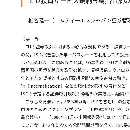
ＥＵ投資サービス規制市場指令案
椎名隆一（エムティーエスジャパン証券管
〔要 旨〕
EUの証券取引に関する中心的な規制である「投資サービ
の間，ISDが推進した単一パスポートを利用しての投
しかしそれ以上に顕著なことは，90年代後半EUの金融
盟国間の国境を越えた取引の拡大，情報通信テクノロジ
化とそれを契機とする各国取引所間の合従連衡の動き，
行（internalization）などの取引所外取引の
ISDの予定する証券取引規制の枠組みが実効性に疑問
こうした背景から，1998年以降，ISDを含むEUの
市場のためのアクションプラン」（1999年５月）や
員会報告）」（2000年11月の中間報告及び2001年
ていたが，約２年にわたる公開諮問期間を経て，ISD最終