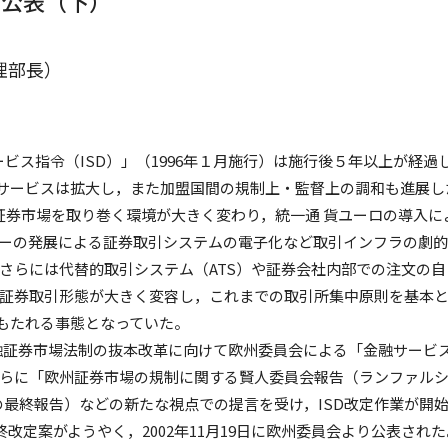
の公表（下）
理部長）
ス指令（ISD）」（1996年１月施行）は施行後５年以上が経過
資サービスは拡大し，また加盟国間の規制上・監督上の調和も進展し
証券市場を取り巻く環境が大きく変わり，統一通 貨ユーロの導入に
ーの発展による証券取引システムの電子化など取引インフラの劇
さらには代替的取引システム（ATS）や証券会社内部での注文の自
盛行など，証券取引形態が大きく変容し，これまでの取引所集中原則を基本
がもたれる事態となっていた。
金融証券市場法制の抜本改革に向けて欧州委員会による「金融サービ
，さらに「欧州証券市場の規制に関する賢人委員会報告（ランファル
２月の最終報告）などの新たな視点での提言を受け，ISD改定作業が開
改定案がようやく，2002年11月19日に欧州委員会より公表された