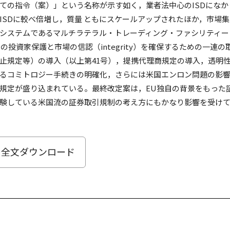
の指令（案）」という名称が示す如く，業者法中心のISDになか
SDに較べ倍増し，質量 ともにスケールアップされたほか，市場
システムであるマルチラテラル・トレーディング・ファシリティー
投資家保護と市場の信認（integrity）を確保するための一連の
止規定等）の導入（以上第41号），提携代理商規定の導入，透明
るコミトロジー手続きの明確化，さらには米国エンロン問題の影
規定が盛り込まれている。最終改定案は，EU独自の背景をもった
験している米国流の証券取引規制の考え方にもかなり影響を受け
全文ダウンロード