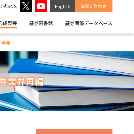
公式SNS
English
お問い合わせ
究成果等
証券図書館
証券関係
データベース
界再編
証券業界再編