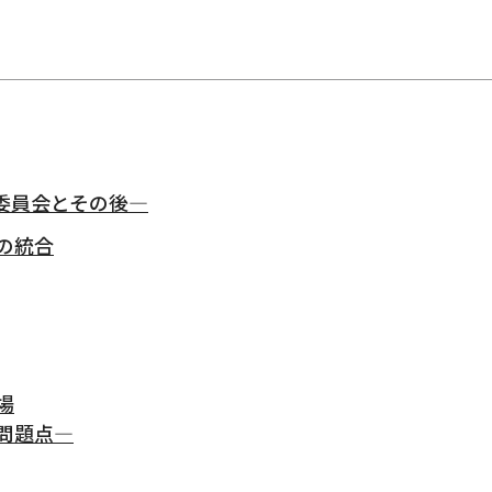
委員会とその後―
の統合
場
その問題点―