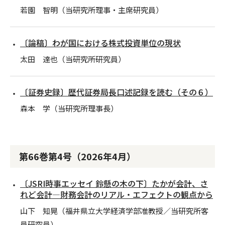
若園 智明（当研究所理事・主席研究員）
〔論稿〕わが国における株式投資単位の現状
太田 達也（当研究所研究員）
〔証券史録〕歴代証券局長口述記録を読む（その６）
森本 学（当研究所理事長）
第66巻第4号（2026年4月）
〔JSRI時事エッセイ 鈴懸の木の下〕たかが会計、さ
れど会計―財務会計のリアル・エフェクトの観点から
山下 知晃（福井県立大学経済学部准教授／当研究所客
員研究員）