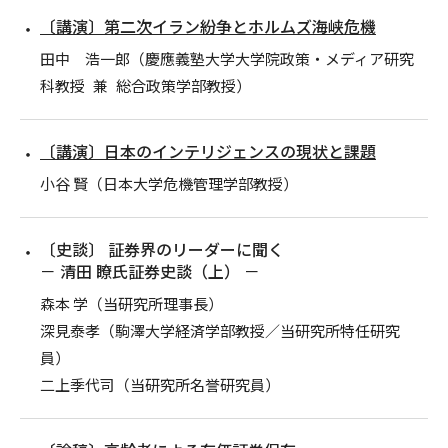
〔講演〕第二次イラン紛争とホルムズ海峡危機
田中 浩一郎（慶應義塾大学大学院政策・メディア研究
科教授 兼 総合政策学部教授）
〔講演〕日本のインテリジェンスの現状と課題
小谷 賢（日本大学危機管理学部教授）
〔史談〕 証券界のリーダーに聞く
－ 清田 瞭氏証券史談（上） －
森本 学（当研究所理事長）
深見泰孝（駒澤大学経済学部教授／当研究所特任研究
員）
二上季代司（当研究所名誉研究員）