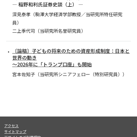
― 稲野和利氏証券史談（上） ―
深見泰孝（駒澤大学経済学部教授／当研究所特任研究
員）
二上季代司（当研究所名誉研究員）
〔論稿〕子どもの将来のための資産形成制度：日本と
世界の動き
～2026年に「トランプ口座」も開始
宮本佐知子（当研究所シニアフェロー（特別研究員））
アクセス
サイトマップ