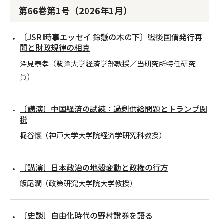
第66巻第1号（2026年1月）
〔JSRI時事エッセイ 鈴懸の木の下〕戦後国債発行再
開と財政規律の相克
深見泰孝（駒澤大学経済学部教授／当研究所特任研究
員）
〔講演〕中国経済の試練：過剰供給問題とトランプ関
税
梶谷懐（神戸大学大学院経済学研究科教授）
〔講演〕日本政治の地殻変動と政権の行方
飯尾潤（政策研究大学院大学教授）
〔史談〕自由化時代の野村證券を語る