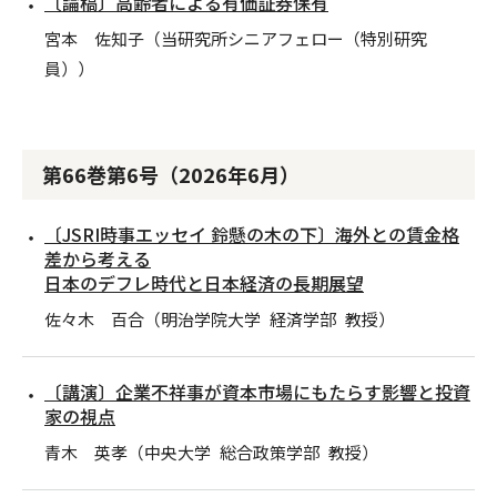
〔論稿〕高齢者による有価証券保有
宮本 佐知子（当研究所シニアフェロー（特別研究
員））
第66巻第6号（2026年6月）
〔JSRI時事エッセイ 鈴懸の木の下〕海外との賃金格
差から考える
日本のデフレ時代と日本経済の長期展望
佐々木 百合（明治学院大学 経済学部 教授）
〔講演〕企業不祥事が資本市場にもたらす影響と投資
家の視点
青木 英孝（中央大学 総合政策学部 教授）