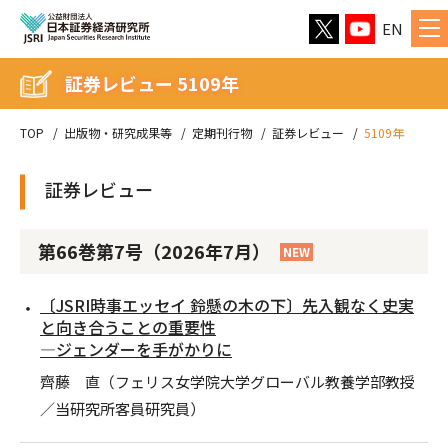
EN
証券レビュー 5109年
TOP
出版物・研究成果等
定期刊行物
証券レビュー
5109年
証券レビュー
第66巻第7号（2026年7月）
NEW
〔JSRI時事エッセイ 鈴懸の木の下〕先入観なく史実
と向き合うことの重要性
―ジェンダーを手がかりに
齊藤 直（フェリス女学院大学グローバル教養学部教授
／当研究所客員研究員）