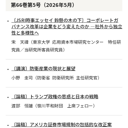
第66巻第5号（2026年5月）
〔JSRI時事エッセイ 鈴懸の木の下〕コーポレートガ
バナンス改革は企業をどう変えたのか ―社外から独立
性と多様性へ
宋 天禕（東京大学 応用資本市場研究センター 特任研
究員／当研究所客員研究員）
〔講演〕防衛産業の現状と展望
小野 圭司（防衛省 防衛研究所 主任研究官）
〔論稿〕トランプ政権の思惑と日本の戦略
渡部 恒雄（笹川平和財団 上席フェロー）
〔論稿〕アメリカ証券市場規制の包括的な改正案