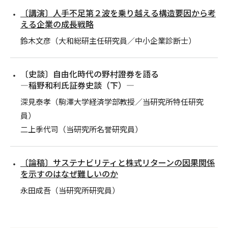
〔講演〕人手不足第２波を乗り越える構造要因から考
える企業の成長戦略
鈴木文彦（大和総研主任研究員／中小企業診断士）
〔史談〕自由化時代の野村證券を語る
―稲野和利氏証券史談（下）―
深見泰孝（駒澤大学経済学部教授／当研究所特任研究
員）
二上季代司（当研究所名誉研究員）
〔論稿〕サステナビリティと株式リターンの因果関係
を示すのはなぜ難しいのか
永田成吾（当研究所研究員）