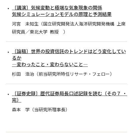
〔講演〕気候変動と極端な気象現象の関係
気候シミュレーションモデルの原理と予測結果
河宮 未知生（国立研究開発法人海洋研究開発機構 上席
研究員／東北大学 教授 ）
〔論稿〕世界の投資信託のトレンドはどう変化してい
るか
―変わったこと・変わらないこと―
杉田 浩治（前当研究所特任リサーチ・フェロー）
〔証券史録〕歴代証券局長口述記録を読む（その７ ・
完）
森本 学（当研究所理事長）