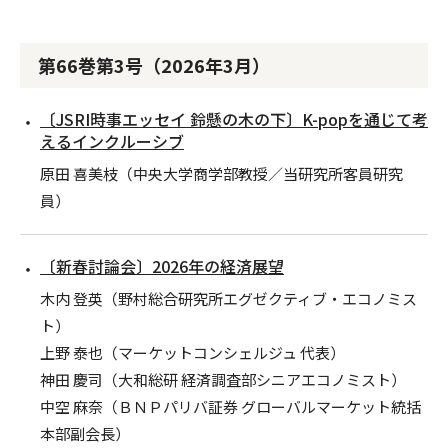
第66巻第3号（2026年3月）
〔JSRI時事エッセイ 鈴懸の木の下〕K-popを通じて考
えるインクルーシブ
原田 喜美枝（中央大学商学部教授／当研究所客員研究
員）
〔新春討論会〕2026年の経済展望
木内 登英（野村総合研究所エグゼクティブ・エコノミス
ト）
上野 泰也（マーケットコンシェルジュ 代表）
神田 慶司（大和総研 経済調査部シニアエコノミスト）
中空 麻奈（ＢＮＰパリバ証券 グローバルマーケット統括
本部副会長）