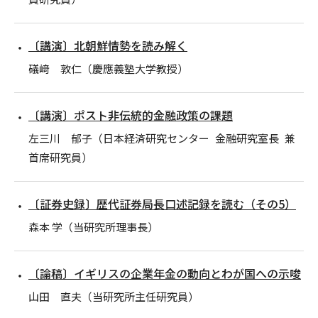
〔講演〕北朝鮮情勢を読み解く
礒﨑 敦仁（慶應義塾大学教授）
〔講演〕ポスト非伝統的金融政策の課題
左三川 郁子（日本経済研究センター 金融研究室長 兼
首席研究員）
〔証券史録〕歴代証券局長口述記録を読む（その5）
森本 学（当研究所理事長）
〔論稿〕イギリスの企業年金の動向とわが国への示唆
山田 直夫（当研究所主任研究員）