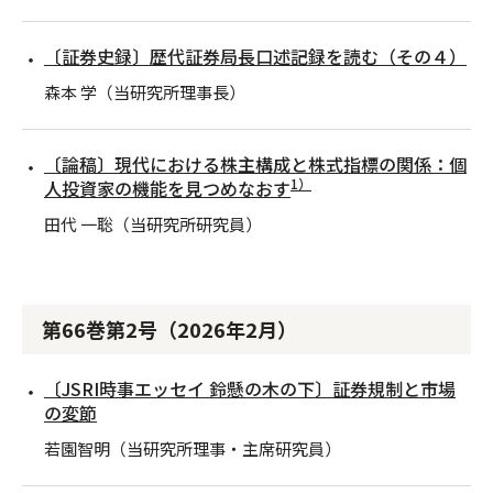
〔証券史録〕歴代証券局長口述記録を読む（その４）
森本 学（当研究所理事長）
〔論稿〕現代における株主構成と株式指標の関係：個
1）
人投資家の機能を見つめなおす
田代 一聡（当研究所研究員）
第66巻第2号（2026年2月）
〔JSRI時事エッセイ 鈴懸の木の下〕証券規制と市場
の変節
若園智明（当研究所理事・主席研究員）