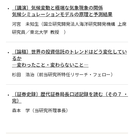
〔講演〕気候変動と極端な気象現象の関係
気候シミュレーションモデルの原理と予測結果
河宮 未知生（国立研究開発法人海洋研究開発機構 上席
研究員／東北大学 教授 ）
〔論稿〕世界の投資信託のトレンドはどう変化してい
るか
―変わったこと・変わらないこと―
杉田 浩治（前当研究所特任リサーチ・フェロー）
〔証券史録〕歴代証券局長口述記録を読む（その７ ・
完）
森本 学（当研究所理事長）