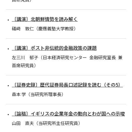
〔講演〕北朝鮮情勢を読み解く
礒﨑 敦仁（慶應義塾大学教授）
〔講演〕ポスト非伝統的金融政策の課題
左三川 郁子（日本経済研究センター 金融研究室長 兼
首席研究員）
〔証券史録〕歴代証券局長口述記録を読む（その5）
森本 学（当研究所理事長）
〔論稿〕イギリスの企業年金の動向とわが国への示唆
山田 直夫（当研究所主任研究員）