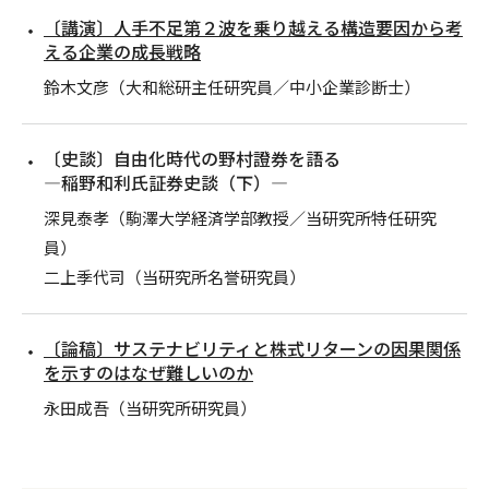
〔講演〕人手不足第２波を乗り越える構造要因から考
える企業の成長戦略
鈴木文彦（大和総研主任研究員／中小企業診断士）
〔史談〕自由化時代の野村證券を語る
―稲野和利氏証券史談（下）―
深見泰孝（駒澤大学経済学部教授／当研究所特任研究
員）
二上季代司（当研究所名誉研究員）
〔論稿〕サステナビリティと株式リターンの因果関係
を示すのはなぜ難しいのか
永田成吾（当研究所研究員）