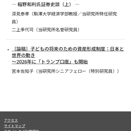
― 稲野和利氏証券史談（上） ―
深見泰孝（駒澤大学経済学部教授／当研究所特任研究
員）
二上季代司（当研究所名誉研究員）
〔論稿〕子どもの将来のための資産形成制度：日本と
世界の動き
～2026年に「トランプ口座」も開始
宮本佐知子（当研究所シニアフェロー（特別研究員））
アクセス
サイトマップ