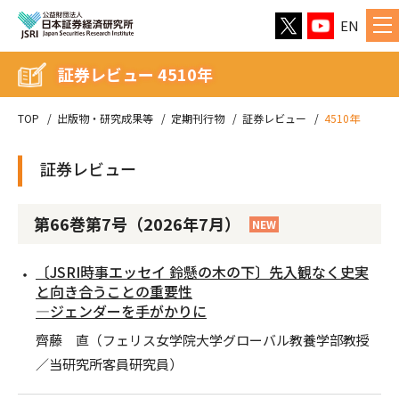
EN
証券レビュー 4510年
TOP
出版物・研究成果等
定期刊行物
証券レビュー
4510年
証券レビュー
第66巻第7号（2026年7月）
NEW
〔JSRI時事エッセイ 鈴懸の木の下〕先入観なく史実
と向き合うことの重要性
―ジェンダーを手がかりに
齊藤 直（フェリス女学院大学グローバル教養学部教授
／当研究所客員研究員）