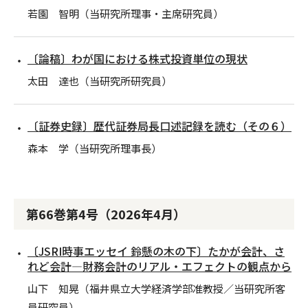
若園 智明（当研究所理事・主席研究員）
〔論稿〕わが国における株式投資単位の現状
太田 達也（当研究所研究員）
〔証券史録〕歴代証券局長口述記録を読む（その６）
森本 学（当研究所理事長）
第66巻第4号（2026年4月）
〔JSRI時事エッセイ 鈴懸の木の下〕たかが会計、さ
れど会計―財務会計のリアル・エフェクトの観点から
山下 知晃（福井県立大学経済学部准教授／当研究所客
員研究員）