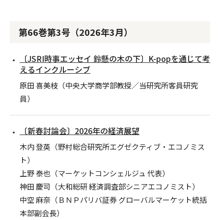
第66巻第3号（2026年3月）
〔JSRI時事エッセイ 鈴懸の木の下〕K-popを通じて考
えるインクルーシブ
原田 喜美枝（中央大学商学部教授／当研究所客員研究
員）
〔新春討論会〕2026年の経済展望
木内 登英（野村総合研究所エグゼクティブ・エコノミス
ト）
上野 泰也（マーケットコンシェルジュ 代表）
神田 慶司（大和総研 経済調査部シニアエコノミスト）
中空 麻奈（ＢＮＰパリバ証券 グローバルマーケット統括
本部副会長）