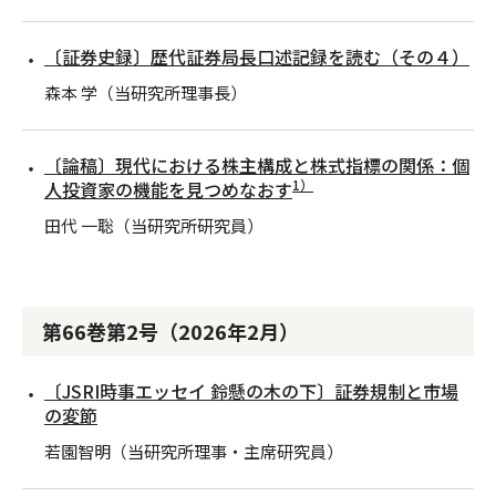
〔証券史録〕歴代証券局長口述記録を読む（その４）
森本 学（当研究所理事長）
〔論稿〕現代における株主構成と株式指標の関係：個
1）
人投資家の機能を見つめなおす
田代 一聡（当研究所研究員）
第66巻第2号（2026年2月）
〔JSRI時事エッセイ 鈴懸の木の下〕証券規制と市場
の変節
若園智明（当研究所理事・主席研究員）