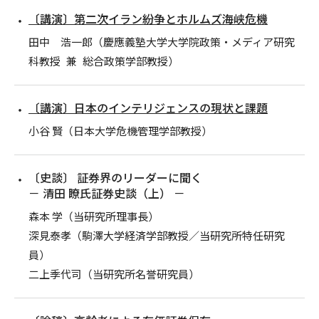
〔講演〕第二次イラン紛争とホルムズ海峡危機
田中 浩一郎（慶應義塾大学大学院政策・メディア研究
科教授 兼 総合政策学部教授）
〔講演〕日本のインテリジェンスの現状と課題
小谷 賢（日本大学危機管理学部教授）
〔史談〕 証券界のリーダーに聞く
－ 清田 瞭氏証券史談（上） －
森本 学（当研究所理事長）
深見泰孝（駒澤大学経済学部教授／当研究所特任研究
員）
二上季代司（当研究所名誉研究員）