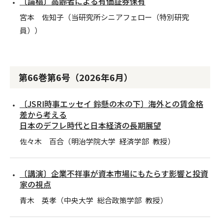
〔論稿〕高齢者による有価証券保有
宮本 佐知子（当研究所シニアフェロー（特別研究
員））
第66巻第6号（2026年6月）
〔JSRI時事エッセイ 鈴懸の木の下〕海外との賃金格
差から考える
日本のデフレ時代と日本経済の長期展望
佐々木 百合（明治学院大学 経済学部 教授）
〔講演〕企業不祥事が資本市場にもたらす影響と投資
家の視点
青木 英孝（中央大学 総合政策学部 教授）