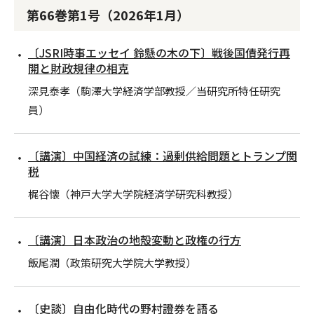
第66巻第1号（2026年1月）
〔JSRI時事エッセイ 鈴懸の木の下〕戦後国債発行再
開と財政規律の相克
深見泰孝（駒澤大学経済学部教授／当研究所特任研究
員）
〔講演〕中国経済の試練：過剰供給問題とトランプ関
税
梶谷懐（神戸大学大学院経済学研究科教授）
〔講演〕日本政治の地殻変動と政権の行方
飯尾潤（政策研究大学院大学教授）
〔史談〕自由化時代の野村證券を語る