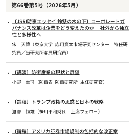
第66巻第5号（2026年5月）
〔JSRI時事エッセイ 鈴懸の木の下〕コーポレートガ
バナンス改革は企業をどう変えたのか ―社外から独立
性と多様性へ
宋 天禕（東京大学 応用資本市場研究センター 特任研
究員／当研究所客員研究員）
〔講演〕防衛産業の現状と展望
小野 圭司（防衛省 防衛研究所 主任研究官）
〔論稿〕トランプ政権の思惑と日本の戦略
渡部 恒雄（笹川平和財団 上席フェロー）
〔論稿〕アメリカ証券市場規制の包括的な改正案