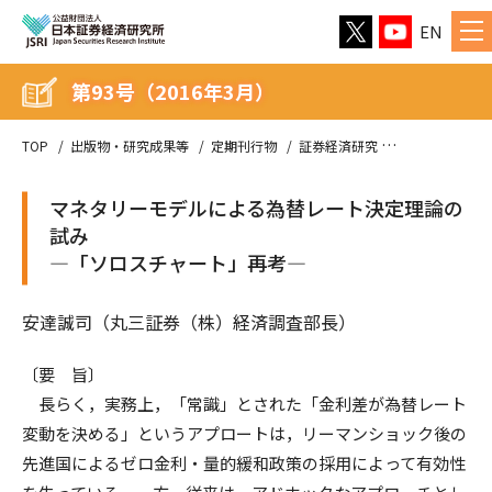
EN
第93号（2016年3月）
TOP
出版物・研究成果等
定期刊行物
証券経済研究
第93号（2016
マネタリーモデルによる為替レート決定理論の
試み
—「ソロスチャート」再考—
安達誠司（丸三証券（株）経済調査部長）
〔要 旨〕
長らく，実務上，「常識」とされた「金利差が為替レート
変動を決める」というアプロートは，リーマンショック後の
先進国によるゼロ金利・量的緩和政策の採用によって有効性