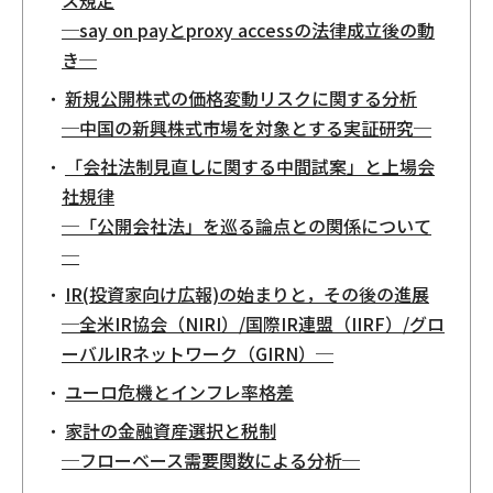
ス規定
─say on payとproxy accessの法律成立後の動
き─
新規公開株式の価格変動リスクに関する分析
─中国の新興株式市場を対象とする実証研究─
「会社法制見直しに関する中間試案」と上場会
社規律
─「公開会社法」を巡る論点との関係について
─
IR(投資家向け広報)の始まりと，その後の進展
─全米IR協会（NIRI）/国際IR連盟（IIRF）/グロ
ーバルIRネットワーク（GIRN）─
ユーロ危機とインフレ率格差
家計の金融資産選択と税制
─フローベース需要関数による分析─