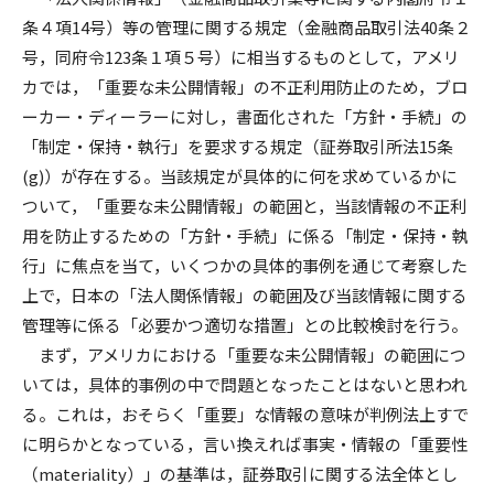
条４項14号）等の管理に関する規定（金融商品取引法40条２
号，同府令123条１項５号）に相当するものとして，アメリ
カでは，「重要な未公開情報」の不正利用防止のため，ブロ
ーカー・ディーラーに対し，書面化された「方針・手続」の
「制定・保持・執行」を要求する規定（証券取引所法15条
(g)）が存在する。当該規定が具体的に何を求めているかに
ついて，「重要な未公開情報」の範囲と，当該情報の不正利
用を防止するための「方針・手続」に係る「制定・保持・執
行」に焦点を当て，いくつかの具体的事例を通じて考察した
上で，日本の「法人関係情報」の範囲及び当該情報に関する
管理等に係る「必要かつ適切な措置」との比較検討を行う。
まず，アメリカにおける「重要な未公開情報」の範囲につ
いては，具体的事例の中で問題となったことはないと思われ
る。これは，おそらく「重要」な情報の意味が判例法上すで
に明らかとなっている，言い換えれば事実・情報の「重要性
（materiality）」の基準は，証券取引に関する法全体とし