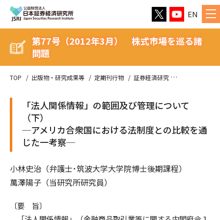
EN
第77号（2012年3月） 株式市場を巡る諸
問題
TOP
出版物・研究成果等
定期刊行物
証券経済研究
第77号（20
「法人関係情報」の範囲及び管理について
（下）
─アメリカ合衆国における法制度との比較を通
じた一考察─
小林史治（弁護士･筑波大学大学院博士後期課程）
萬澤陽子（当研究所研究員）
〔要 旨〕
「法人関係情報」（金融商品取引業等に関する内閣府令１