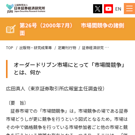
EN
第26号（2000年7月） 市場間競争の諸側
面
TOP
出版物・研究成果等
定期刊行物
証券経済研究
第26号（200
オーダードリブン市場にとって「市場間競争」
とは、何か
広田真人（東京証券取引所広報室主任調査役）
〔要 旨〕
証券市場での「市場間競争」は，市場競争の場である証券
市場どうしが更に競争を行うという図式となるため，市場は
その中で価格競争を行っている市場参加者ごと他の市場と競