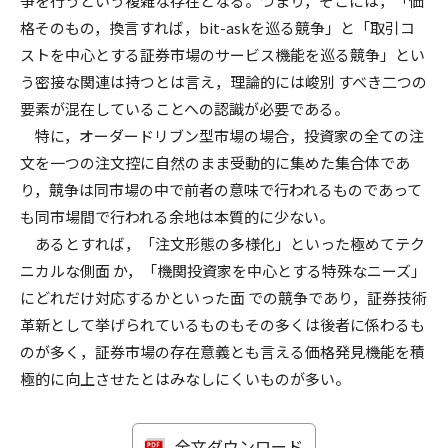
争を行うという複雑な存在となる。つまり，そこには，「価
格そのもの，換言すれば，bit-askを巡る競争」と「取引コ
ストを中心とする証券市場のサービス機能を巡る競争」とい
う密接な関連は持つとは言え，理論的には峻別 すべき二つの
要素が混在していることへの認識が必要である。
特に，オーダードリブン型市場の場合，投資家の全ての注
文を一つの注文控に自然のまま受動的に集めた集合体であ
り，競争は同市場の中で前者の意味で行われるものであって
も同市場間で行われる余地は本質的に少ない。
あるとすれば，「注文形態の多様化」といった極めてテク
ニカルな側面 か，「機関投資家を中心とする特殊なニーズ」
にどれだけ対応するかといった面 での競争であり，証券技術
革新として挙げられているものもその多くは後者に係わるも
のが多く，証券市場の存在意義とも言える価格発見機能を積
極的に向上させたとはみなしにくいものが多い。
全文ダウンロード