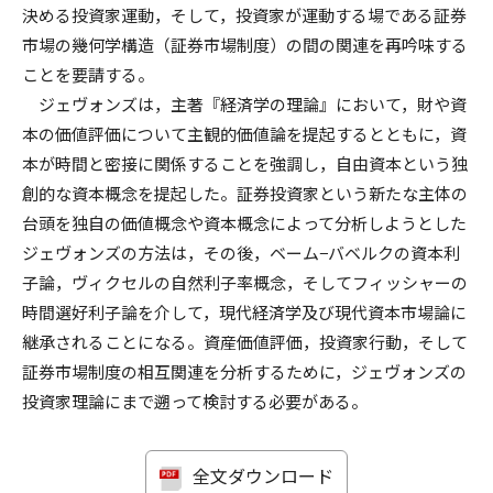
決める投資家運動，そして，投資家が運動する場である証券
市場の幾何学構造（証券市場制度）の間の関連を再吟味する
ことを要請する。
ジェヴォンズは，主著『経済学の理論』において，財や資
本の価値評価について主観的価値論を提起するとともに，資
本が時間と密接に関係することを強調し，自由資本という独
創的な資本概念を提起した。証券投資家という新たな主体の
台頭を独自の価値概念や資本概念によって分析しようとした
ジェヴォンズの方法は，その後，ベーム−バベルクの資本利
子論，ヴィクセルの自然利子率概念，そしてフィッシャーの
時間選好利子論を介して，現代経済学及び現代資本市場論に
継承されることになる。資産価値評価，投資家行動，そして
証券市場制度の相互関連を分析するために，ジェヴォンズの
投資家理論にまで遡って検討する必要がある。
全文ダウンロード