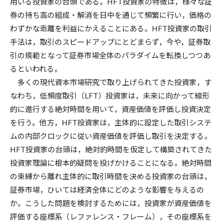
用いる投資家の台頭である。HFT投資家の特徴は，様々な証
券の持ち高の組成・解消を日中を通じて頻繁に行い，価格の
わずかな乖離を利益にかえることにある。HFT投資家の取引
手法は，取引のスピードアップにとどまらず，今や，証券取
引の規範となって証券市場全体のパラダイムを転換しつつあ
るといわれる。
多くの現代資本市場研究で取り上げられてきた投資家，す
なわち，低頻度取引（LFT）投資家は，未来に向かって線形
的に進行する絶対時間を用いて，資産価値を評価し投資決定
を行う。他方，HFT投資家は，主体的に設定した取引システ
ムの内部クロックに従い資産価値を評価し取引を決定する。
HFT投資家の台頭は，絶対的時間を仮定して構築されてきた
投資家理論に根本的疑問を投げかけることになる。絶対時間
の束縛から離れ主体的に取引時間を決める投資家の台頭は，
証券市場，ひいては経済全体にどのような影響を与えるの
か。こうした問題を検討するためには，投資家が資産価値を
評価する座標系（レファレンス・フレーム），その座標系を