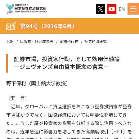
EN
第94号（2016年6月）
TOP
出版物・研究成果等
定期刊行物
証券経済研究
第94号（2016
証券市場，投資家行動，そして効用価値論
—ジェヴォンズ自由資本概念の含意—
野下保利（国士舘大学教授）
〔要 旨〕
近年，グローバルに資産選択をおこなう証券投資家が証券
市場ばかりでなく，国際経済においても重要性を増してき
た。こうした証券投資家の影響を分析する際に注目すべきな
のは，近年急速に影響力を増してきた高頻度取引（HFT）を