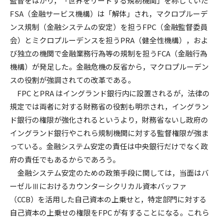
監督をはかり，「世界をリードする規制機関」を称していた
FSA（金融サービス機構）は「解体」され，マクロプルーデ
ンス規制（金融システムの安定）を担うFPC（金融監督委員
会）とミクロプルーデンスを担うPRA（健全性機構），およ
び独立の機関で金融業務行為等の規制を担うFCA（金融行為
機構）が発足した。金融危機の反省から，マクロプルーデン
スの役割が強調されての改革である。
FPC とPRA はイングランド銀行内に設置されるが，法律の
規定では両者に対する財務省の役割も明示され，イングラン
ド銀行の権限が強化されるというより，財務省ないし政府の
イングランド銀行やこれら規制機関に対する監督権限が強ま
っている。金融システム安定の責任は中央銀行だけでなく政
府の責任でもあるからであろう。
金融システム安定のための政策手段に関しては，当面はバ
ーゼルⅢにおけるカウンターシクリカル資本バッファ
（CCB）を活用した自己資本の上乗せと，特定部門に対する
自己資本の上乗せの権限をFPC が有することになる。これら