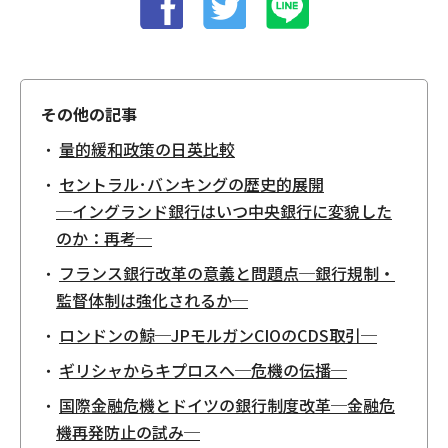
その他の記事
量的緩和政策の日英比較
セントラル･バンキングの歴史的展開
─イングランド銀行はいつ中央銀行に変貌した
のか：再考─
フランス銀行改革の意義と問題点─銀行規制・
監督体制は強化されるか─
ロンドンの鯨─JPモルガンCIOのCDS取引─
ギリシャからキプロスへ─危機の伝播─
国際金融危機とドイツの銀行制度改革─金融危
機再発防止の試み─