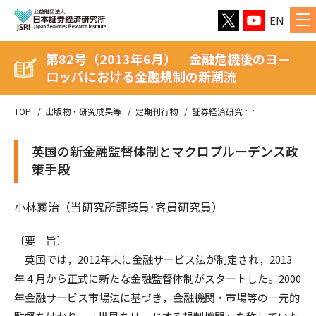
EN
第82号（2013年6月） 金融危機後のヨー
ロッパにおける金融規制の新潮流
TOP
出版物・研究成果等
定期刊行物
証券経済研究
第82号（20
英国の新金融監督体制とマクロプルーデンス政
策手段
小林襄治（当研究所評議員･客員研究員）
〔要 旨〕
英国では，2012年末に金融サービス法が制定され，2013
年４月から正式に新たな金融監督体制がスタートした。2000
年金融サービス市場法に基づき，金融機関・市場等の一元的