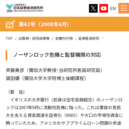
EN
第62号（2008年6月）
TOP
出版物・研究成果等
定期刊行物
証券経済研究
第62号（2008
ノーザンロック危機と監督機関の対応
斉藤美彦（獨協大学教授･当研究所客員研究員）
簗田優（獨協大学大学院博士後期課程）
〔要 旨〕
イギリスの大手銀行（前身は住宅金融組合）のノーザンロ
ックは2007年9月に流動性危機に陥った。これは業容の急拡
大を支える資金調達を証券化（MBS）や大口の市場性資金に
頼っていたため，アメリカのサブプライムローン問題の余波