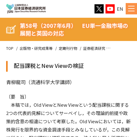
EN
第58号（2007年6月） EU単一金融市場の
展開と英国の対応
TOP
出版物・研究成果等
定期刊行物
証券経済研究
第58号（20
配当課税とNew Viewの検証
青柳龍司（流通科学大学講師）
〔要 旨〕
本稿では，Old ViewとNew Viewという配当課税に関する
2つの代表的見解についてサーベイし，その理論的前提や政
策的含意の相違について考察した。Old Viewにおいては，新
株発行を限界的な資金調達手段とみなしているが，この見解