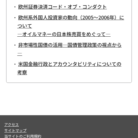
欧州証券決済コード・オブ・コンダクト
欧州系外国人投資家の動向（2005〜2006年）に
ついて
―オイルマネーの日本株売買をめぐって―
非市場性国債の活用―国債管理政策の視点から
―
米国金融行政とアカウンタビリティについての
考察
アクセス
サイトマップ
当サイトのご利用規約