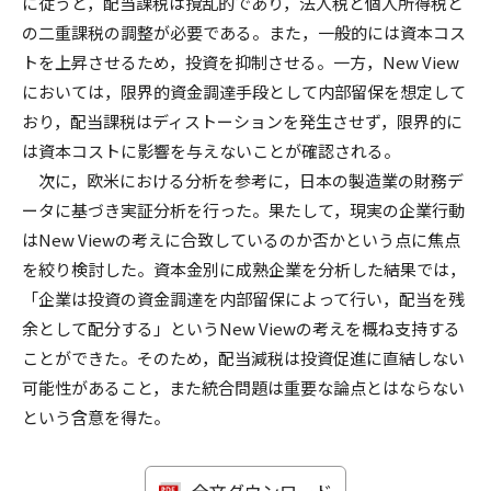
に従うと，配当課税は撹乱的であり，法人税と個人所得税と
の二重課税の調整が必要である。また，一般的には資本コス
トを上昇させるため，投資を抑制させる。一方，New View
においては，限界的資金調達手段として内部留保を想定して
おり，配当課税はディストーションを発生させず，限界的に
は資本コストに影響を与えないことが確認される。
次に，欧米における分析を参考に，日本の製造業の財務デ
ータに基づき実証分析を行った。果たして，現実の企業行動
はNew Viewの考えに合致しているのか否かという点に焦点
を絞り検討した。資本金別に成熟企業を分析した結果では，
「企業は投資の資金調達を内部留保によって行い，配当を残
余として配分する」というNew Viewの考えを概ね支持する
ことができた。そのため，配当減税は投資促進に直結しない
可能性があること，また統合問題は重要な論点とはならない
という含意を得た。