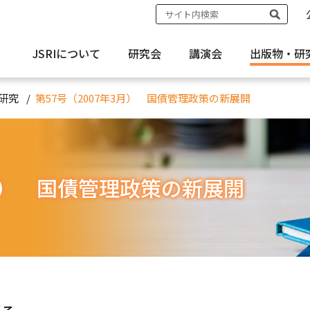
JSRIについて
研究会
講演会
出版物・
研
研究
第57号（2007年3月） 国債管理政策の新展開
3月） 国債管理政策の新展開