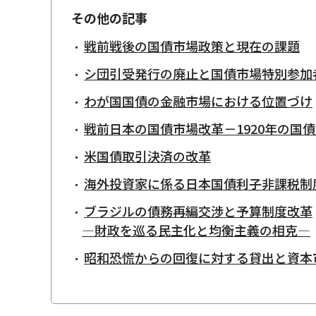
その他の記事
戦前戦後の国債市場政策と現在の課題
シ団引受発行の廃止と国債市場特別参加
わが国国債の金融市場における位置づけ
戦前日本の国債市場改革－1920年の国
米国債取引決済の改革
海外投資家に係る日本国債利子非課税制
ブラジルの債務再編交渉と予算制度改革
―財政を巡る民主化と均衡主義の相克―
昭和恐慌からの回復に対する貸出と資本