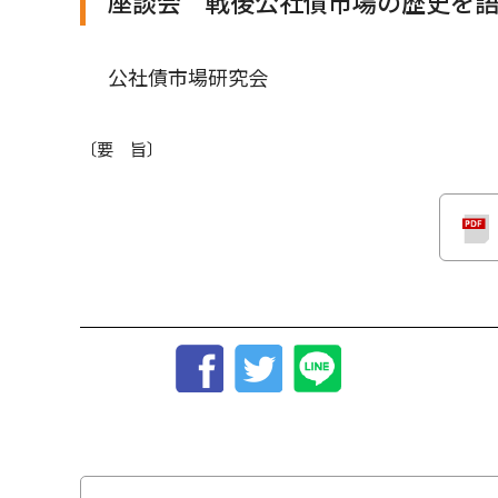
座談会 戦後公社債市場の歴史を
公社債市場研究会
〔要 旨〕