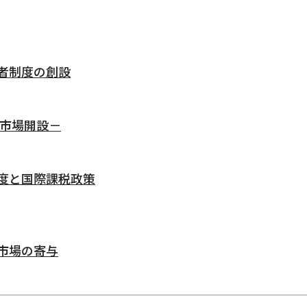
者制度の創設
債市場開設－
度と国際課税政策
市場の寄与