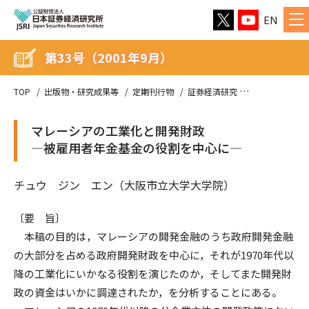
EN
第33号（2001年9月）
TOP
出版物・研究成果等
定期刊行物
証券経済研究
第33号（2001
マレーシアの工業化と開発財政
―被雇用者年金基金の役割を中心に―
チュウ ジン エン（大阪市立大学大学院）
〔要 旨〕
本稿の目的は，マレーシアの開発金融のうち政府開発金融
の大部分を占める政府開発財政を中心に，それが1970年代以
降の工業化にいかなる役割を演じたのか，そしてまた開発財
政の資金はいかに調達されたか，を分析することにある。