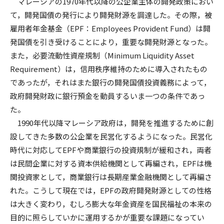
マレーシアの1970年代以降の公企業主体の開発政策におい
て，開発国債の発行により開発財源を調達した。その際，被
雇用者年金基金（EPF：Employees Provident Fund）は開
発国債を引き受けることにより，重要な開発財源となった。
また，必要流動性資産規制（Minimum Liquidity Asset
Requirement）は，信用秩序維持のために導入されたもの
であったが，それはまた銀行の開発国債投資義務によって，
政府開発財政に銀行預金を動員するいま一つの条件であっ
た。
1990年代以降マレーシア政府は，開発を推進するために創
設してきた多数の公企業を民営化するようになった。民営化
時代に対応してEPFや商業銀行の投資規制が緩和され，両者
は民間企業に対する資本供給機関として再編され，EPFは機
関投資家として，商業銀行は長期産業金融機関として再編さ
れた。こうして現在では，EPFの政府開発財源としての性格
は大きく変わり，むしろ膨大な年金資産を国民福祉の本来の
目的に照らしていかに運用するかが重要な課題になってい