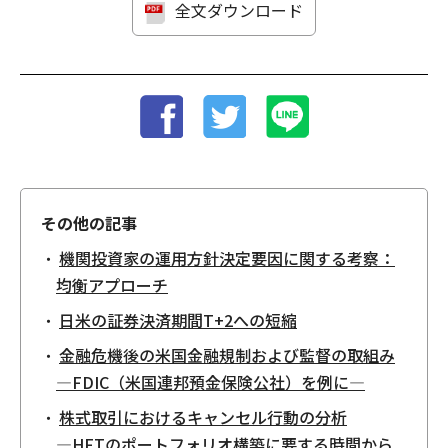
全文ダウンロード
その他の記事
機関投資家の運用方針決定要因に関する考察：
均衡アプローチ
日米の証券決済期間T+2への短縮
金融危機後の米国金融規制および監督の取組み
—FDIC（米国連邦預金保険公社）を例に—
株式取引におけるキャンセル行動の分析
—HFTのポートフォリオ構築に要する時間から