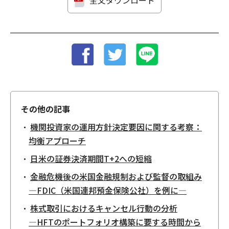
全文ダウンロード
その他の記事
機関投資家の運用方針決定要因に関する考察：
均衡アプローチ
日米の証券決済期間T+2への短縮
金融危機後の米国金融規制および監督の取組み
—FDIC（米国連邦預金保険公社）を例に—
株式取引におけるキャンセル行動の分析
—HFTのポートフォリオ構築に要する時間から