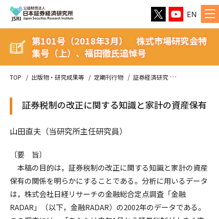
EN
第101号（2018年3月） 株式市場研究会特
集号（上）、福田徹氏追悼号
TOP
出版物・研究成果等
定期刊行物
証券経済研究
第101号（2
証券税制の改正に関する知識と家計の資産保有
山田直夫（当研究所主任研究員）
〔要 旨〕
本稿の目的は，証券税制の改正に関する知識と家計の資産
保有の関係を明らかにすることである。分析に用いるデータ
は，株式会社日経リサーチの金融総合定点調査「金融
RADAR」（以下，金融RADAR）の2002年のデータである。