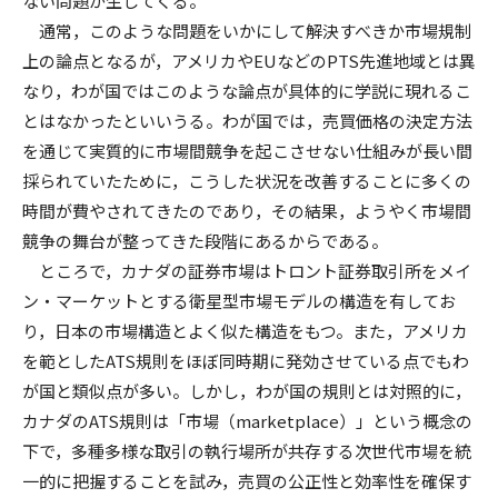
ない問題が生じてくる。
通常，このような問題をいかにして解決すべきか市場規制
上の論点となるが，アメリカやEUなどのPTS先進地域とは異
なり，わが国ではこのような論点が具体的に学説に現れるこ
とはなかったといいうる。わが国では，売買価格の決定方法
を通じて実質的に市場間競争を起こさせない仕組みが長い間
採られていたために，こうした状況を改善することに多くの
時間が費やされてきたのであり，その結果，ようやく市場間
競争の舞台が整ってきた段階にあるからである。
ところで，カナダの証券市場はトロント証券取引所をメイ
ン・マーケットとする衛星型市場モデルの構造を有してお
り，日本の市場構造とよく似た構造をもつ。また，アメリカ
を範としたATS規則をほぼ同時期に発効させている点でもわ
が国と類似点が多い。しかし，わが国の規則とは対照的に，
カナダのATS規則は「市場（marketplace）」という概念の
下で，多種多様な取引の執行場所が共存する次世代市場を統
一的に把握することを試み，売買の公正性と効率性を確保す