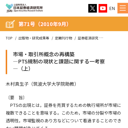
EN
第71号（2010年9月）
TOP
出版物・研究成果等
定期刊行物
証券経済研究
第71号（2010
市場・取引所概念の再構築
―PTS規制の現状と課題に関する一考察
―（上）
木村真生子（筑波大学大学院助教）
〔要 旨〕
PTSの出現とは，証券を売買するための執行場所が市場に
複数できることを意味する。このため，市場の分裂や市場の
透明性，市場監視のあり方などについて看過することのでき