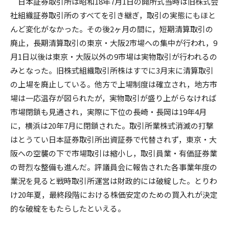
日本証券取引所は昭和18年7月1日の開所式当時は旧株式会
社組織証券取引所のすべてを引き継ぎ，取引の実態にもほと
んど変化がなかった。その後2ヶ月の間に，短期清算取引の
廃止，長期清算取引の東京・大阪2市場への集中が行われ，9
月1日以後は東京・大阪以外の9市場は実物取引が行われるの
みとなった。旧株式組織取引所株はすでに3月末に清算取引
の上場を廃止している。他方で上場制度は確立され，地方市
場は一応温存が図られたが，実物取引が盛り上がらなければ
市場閉鎖も見通され，実際に下位の長崎・長岡は19年4月
に，横浜は20年7月に閉鎖された。取引所業株式消滅の打撃
はとうてい日本証券取引所出資証券で代替されず，東京・大
阪への空襲の下で市場取引は縮小し，取引員業・有価証券業
の苛烈な整備も進んだ。評議員会に報告された各事業年度の
業況を見ると戦時取引所運営は財政的には破綻した。とりわ
け20年夏，最終段階における株価安定のための買入れが決定
的な破綻をもたらしたといえる。