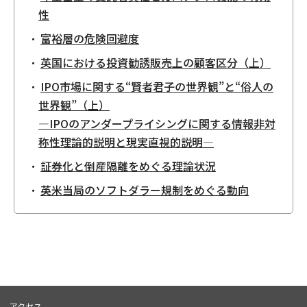
性
富裕層の危険回避度
英国における投資勧誘販売上の顧客区分（上）
IPO市場に関する“賢者君子の世界観”と“俗人の
世界観”（上）
―IPOのアンダープライシングに関する情報非対
称性理論的説明と現実直視的説明―
証券化と倒産隔離をめぐる理論状況
英米当局のソフトダラー規制をめぐる動向
アクセス