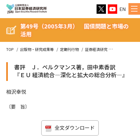
EN
第49号（2005年3月） 国債問題と市場の
活用
TOP
出版物・研究成果等
定期刊行物
証券経済研究
第49号（20
書評 Ｊ．ペルクマンス著，田中素香訳
『ＥＵ 経済統合―深化と拡大の総合分析―』
相沢幸悦
〔要 旨〕
全文ダウンロード