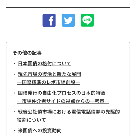
その他の記事
日本国債の格付について
現先市場の復活と新たな展開
―国際標準のレポ市場創設―
国債発行の自由化プロセスの日本的特徴
―市場仲介者サイドの視点からの一考察―
戦後公社債市場における電信電話債券の先駆的
役割について
米国債への投資動向