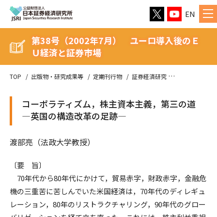
EN
第38号（2002年7月） ユーロ導入後のＥ
Ｕ経済と証券市場
TOP
出版物・研究成果等
定期刊行物
証券経済研究
第38号（20
コーポラティズム，株主資本主義，第三の道
―英国の構造改革の足跡―
渡部亮（法政大学教授）
〔要 旨〕
70年代から80年代にかけて，貿易赤字，財政赤字，金融危
機の三重苦に苦しんでいた米国経済は，70年代のディレギュ
レーション，80年のリストラクチャリング，90年代のグロー