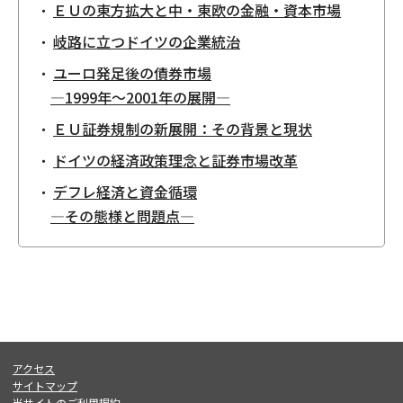
ＥＵの東方拡大と中・東欧の金融・資本市場
岐路に立つドイツの企業統治
ユーロ発足後の債券市場
―1999年〜2001年の展開―
ＥＵ証券規制の新展開：その背景と現状
ドイツの経済政策理念と証券市場改革
デフレ経済と資金循環
―その態様と問題点―
アクセス
サイトマップ
当サイトのご利用規約