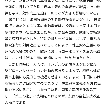
バリゼーションを経て立ち直った。これには，株主利益重視
を前面に押し立てた株主資本主義の企業統治が経営に強い規
律を与え，効率向上を迫まったことが大きく影響している。
90年代には，米国投資家の対外証券投資も活発化し，投資
銀行を始めとする米国の金融業者は，投資家を帯同する形で
欧州の資本市場に進出したが，その際英国は，欧州での橋頭
堡の役割を果たした。特に金融サービス業において，米系の
投資銀行が対英進出をはかることによって株主資本主義の欧
州への伝播に努めた。欧州におけるコーポラティズムの伝統
は，この株主資本主義の伝播によって改革を迫られた。
しかし同時に一方では，ITバブルの崩壊やエンロン破綻，
反グローバリゼーション運動の高まりによって，純粋な株式
資本主義にも見直しの機運も起きている。また，米国におけ
る投資リスク回避指向の高まりは，株主資本主義の対外的伝
播力を弱めることにもなっている。両者の変容を仲裁裁定
し，「第三の道」に先鞭をつけるのが，英国の会社法大改正
の動きである。