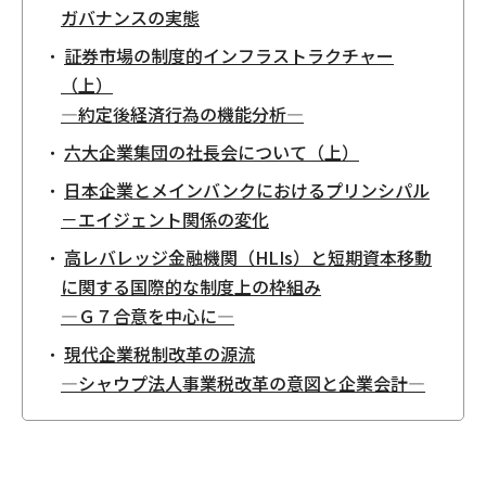
ガバナンスの実態
証券市場の制度的インフラストラクチャー
（上）
―約定後経済行為の機能分析―
六大企業集団の社長会について（上）
日本企業とメインバンクにおけるプリンシパル
－エイジェント関係の変化
高レバレッジ金融機関（HLIs）と短期資本移動
に関する国際的な制度上の枠組み
―Ｇ７合意を中心に―
現代企業税制改革の源流
―シャウプ法人事業税改革の意図と企業会計―