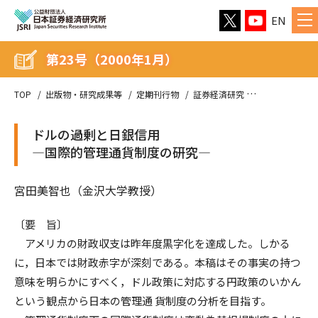
EN
第23号（2000年1月）
TOP
出版物・研究成果等
定期刊行物
証券経済研究
第23号（2000
ドルの過剰と日銀信用
―国際的管理通貨制度の研究―
宮田美智也（金沢大学教授）
〔要 旨〕
アメリカの財政収支は昨年度黒字化を達成した。しかる
に，日本では財政赤字が深刻である。本稿はその事実の持つ
意味を明らかにすべく，ドル政策に対応する円政策のいかん
という観点から日本の管理通 貨制度の分析を目指す。