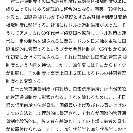
管理通貨制度下の国際通貨制度は変動為替相場制度の上に
成り立ってはじめて論理的に整合的となる。事実，70年代に
なると，国際通 貨ドルがその基礎とする為替相場制度は変動
相場制度に移行する。背後にはドルの過剰供給があった。そ
うしてアメリカは80年代半ば債務国へ転落し，ドル政策の運
営に一定の制約を課されるに至る。ドルを日米独を主軸に国
際協調的に管理するというプラザ合意体制が，85年秋から86
年初夏にかけて形成される。それは理論的に国際的管理通 貨
制度という内容を持つ。しかし，88年夏にはそこからドイツ
が離脱し，その制度は事実上日米２国によるドルの共同管理
制度へと変質する。
日本の管理通貨制度（円政策，日銀信用供給）は当然国際
的管理通貨制度に影響される。それを論じるために，まず日
銀の信用供給方法が貸出，国債買い上げ及びドル買い上げの
３つの方法として理論的に整理され，それらが国際的管理通
貨制度段階的に，後２者を基礎としてその上部に前者の貸出
が位置付けられる。そして，70年代前半と80年代後半におけ