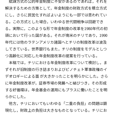
賦課方式の公的年金制度に不安があるのであれば，それを
解決するための方策として，年金制度の財政方式を積立方式
にし，さらに民営化すればよいようにも一部では思われてい
る。この方式とした場合，いわゆる世代間戦争は回避でき
る。実際に，このような形で年金制度の改革を1980年代の初
頭において行った国がある。それが南米のチリであり，1990
年代には他のラテンアメリカ諸国へとチリの制度改革は波及
してきている。世界銀行もまた，チリの制度をモデルとしつ
つ高齢化に対応した年金制度改革の提案を行っている。
本稿では，チリにおける年金制度改革について検討し，ま
ずそれが旧制度の行き詰まりおよびピノチェト軍事政権のイ
デオロギーによる面 が大きかったことを明らかにした。さら
に年金制度改革が，証券市場の発展へと結びつき，その形成
する好循環は，年金基金の運用にもプラスに働いたことを明
らかにした。
他方，チリにおいてもいわゆる「二重の負担」の問題は顕
現化し，財政上の負担は大きなものとなっている。チリにお