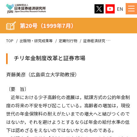
EN
第20号（1999年7月）
TOP
出版物・研究成果等
定期刊行物
証券経済研究
第20号（1999
チリ年金制度改革と証券市場
斉藤美彦（広島県立大学助教授）
〔要 旨〕
近年における少子高齢化の進展は，賦課方式の公的年金制
度の将来の不安を呼び起こしている。高齢者の増加は，現役
世代の年金保険料の耐えがたいまでの増大へと結びつくので
はないか，それを避けようとするならば年金の給付水準の低
下は認めざるをえないのではないかとのものである。