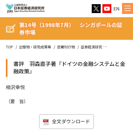
EN
第14号（1998年7月） シンガポールの証
券市場
TOP
出版物・研究成果等
定期刊行物
証券経済研究
第14号（19
書評 羽森直子著『ドイツの金融システムと金
融政策』
相沢幸悦
〔要 旨〕
全文ダウンロード