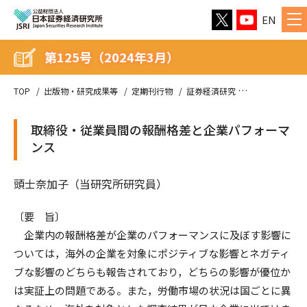
EN
第125号（2024年3月）
TOP
出版物・研究成果等
定期刊行物
証券経済研究
第125号（202
取締役・従業員間の報酬格差と企業パフォーマ
ンス
頭士奈加子（当研究所研究員）
〔要 旨〕
企業内の報酬格差が企業のパフォーマンスに及ぼす影響に
ついては，海外の企業を対象にポジティブな影響とネガティ
ブな影響のどちらも報告されており，どちらの影響が優位か
は実証上の問題である。また，労働市場の状況は国ごとに異