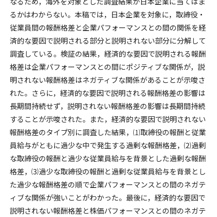
なるため，海外を対象とした調査結果が日本企業に当てはま
るかはわからない。本稿では，日本企業を対象に，取締役・
従業員間の報酬格差と企業パフォーマンスとの間の関係を経
済的な要因で説明される部分と説明されない部分に分解して
調査している。検証の結果，経済的な要因で説明される報酬
格差は企業パフォーマンスとの間にポジティブな関係が，説
明されない報酬格差はネガティブな関係があることが示唆さ
れた。さらに，経済的な要因で説明される報酬格差の影響は
長期間持続せず，説明されない報酬格差の影響は長期間持続
することが示唆された。また，経済的な要因で説明されない
報酬格差のタイプ別に調査した結果，⑴取締役の報酬と従業
員給与がともに過少な中で発生する過剰な報酬格差，⑵過剰
な取締役の報酬と過少な従業員給与を背景とした過剰な報酬
格差，⑶過少な取締役の報酬と過剰な従業員給与を背景とし
た過少な報酬格差の順で企業パフォーマンスとの間のネガテ
ィブな関係が強いことがわかった。最後に，経済的な要因で
説明されない報酬格差と株価パフォーマンスとの間のネガテ