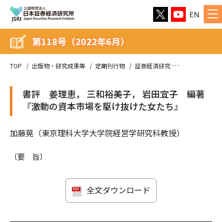
EN
第118号（2022年6月）
TOP
出版物・研究成果等
定期刊行物
証券経済研究
第118号（202
書評 姜理恵， 三和裕美子， 岩田宜子 編著
『激動の資本市場を駆け抜けた女たち』
加藤晃（東京理科大学大学院経営学研究科教授）
〔要 旨〕
全文ダウンロード