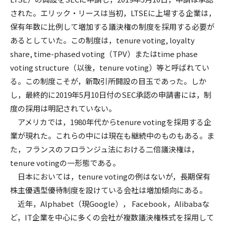
された。エリック・リースは当初，LTSEに上場する企業は，
保有年数に比例して増加する議決権の制度を採用する必要が
あるとしていた。この制度は，tenure voting, loyalty
share, time-phased voting（TPV）またはtime phase
voting structure（以後，tenure voting）等と呼ばれてい
る。この制度こそが，新取引所開設の目玉であった。しか
し，最終的に2019年5月10日付のSEC承認の申請書には，制
度の採用は明記されていない。
アメリカでは，1980年代からtenure votingを採用する企
業が現れた。これらの中には現在も継続中のものもある。ま
た，フランスのフロランジュ法における二倍議決権は，
tenure votingの一形態である。
日本においては，tenure votingの例はないが，長期保有
株主優遇型優待制度を設けている会社は増加傾向にある。
近年，Alphabet（現Google）， Facebook，Alibabaな
ど，IT企業を中心に多くの会社が複数議決権株式を採用して