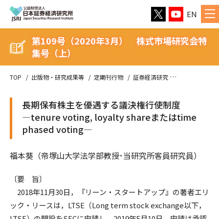
EN
第109号（2020年3月） 株式市場研究会特
集号（上）
TOP
出版物・研究成果等
定期刊行物
証券経済研究
第109号（2
長期保有株主を優遇する議決権行使制度
—tenure voting, loyalty shareまたはtime
phased voting—
福本葵（帝塚山大学法学部教授･当研究所客員研究員）
〔要 旨〕
2018年11月30日，『リーン・スタートアップ』の著者エリ
ック・リースは，LTSE（Long term stock exchange以下，
LTSE）の開設をSECに申請し，2019年5月10日，申請は承認