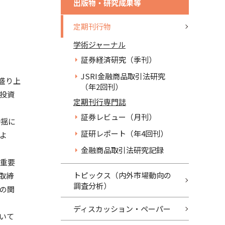
出版物・研究成果等
定期刊行物
学術ジャーナル
証券経済研究（季刊）
JSRI金融商品取引法研究
盛り上
（年2回刊）
投資
定期刊行専門誌
証券レビュー（月刊）
動揺に
証研レポート（年4回刊）
よ
金融商品取引法研究記録
重要
トピックス（内外市場動向の
取締
調査分析）
の関
ディスカッション・ペーパー
いて