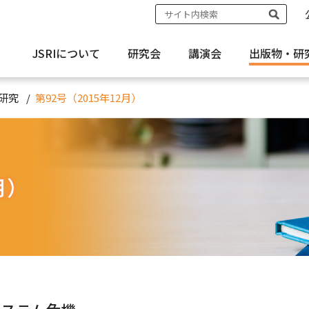
JSRIについて
研究会
講演会
出版物・
研
研究
第92号（2015年12月）
月）