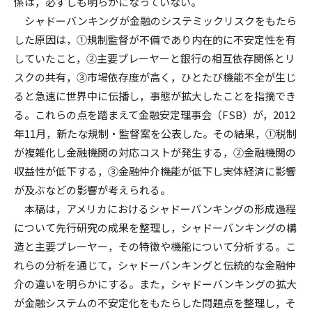
係は，必ずしも明らかになっていない。
シャドーバンキングが金融のシステミックリスクをもたら
した原因は，①規制監督が不備であり内在的に不安定性を有
していたこと，②主要プレーヤーと銀行の相互依存関係とリ
スクの共有，③市場依存度が高く，ひとたび機能不全が生じ
ると急速に世界中に伝播し，事態が拡大したことを指摘でき
る。これらの点を踏まえて金融安定理事会（FSB）が，2012
年11月，新たな規制・監督案を公表した。その結果，①税制
が複雑化し金融機関の対応コストが発生する，②金融機関の
収益性が低下する，③金融仲介機能が低下し実体経済に影響
が及ぶなどの影響が考えられる。
本稿は，アメリカにおけるシャドーバンキングの形成過程
について先行研究の成果を整理し，シャドーバンキングの構
造と主要プレーヤー，その特徴や機能について分析する。こ
れらの分析を通じて，シャドーバンキングと伝統的な金融仲
介の違いを明らかにする。また，シャドーバンキングの拡大
が金融システムの不安定化をもたらした問題点を整理し，そ