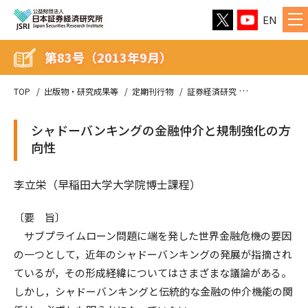
EN
第83号（2013年9月）
TOP
出版物・研究成果等
定期刊行物
証券経済研究
第83号（2013
シャドーバンキングの金融仲介と規制強化の方
向性
李立栄（早稲田大学大学院博士課程）
〔要 旨〕
サブプライムローン問題に端を発した世界金融危機の要因
の一つとして，近年のシャドーバンキングの発展が指摘され
ているが，その形成経緯についてはさまざまな議論がある。
しかし，シャドーバンキングと伝統的な金融の仲介機能の関