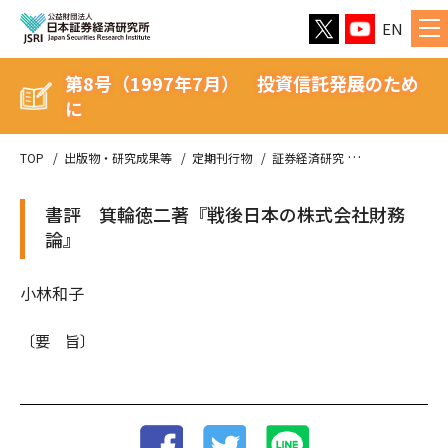
EN
第8号（1997年7月） 投資信託発展のため
に
TOP
出版物・研究成果等
定期刊行物
証券経済研究
第8号（199
書評 箕輪徳二著『戦後日本の株式会社財務
論』
小林和子
〔要 旨〕