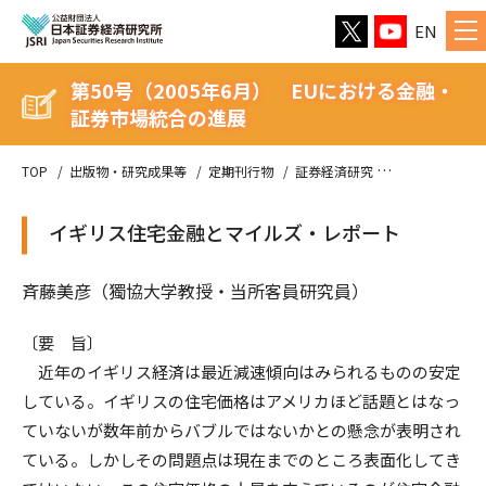
EN
第50号（2005年6月） EUにおける金融・
証券市場統合の進展
TOP
出版物・研究成果等
定期刊行物
証券経済研究
第50号（20
イギリス住宅金融とマイルズ・レポート
斉藤美彦（獨協大学教授・当所客員研究員）
〔要 旨〕
近年のイギリス経済は最近減速傾向はみられるものの安定
している。イギリスの住宅価格はアメリカほど話題とはなっ
ていないが数年前からバブルではないかとの懸念が表明され
ている。しかしその問題点は現在までのところ表面化してき