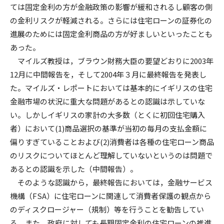
ては固定金利の方が金融政策の影響が緩和されるし顧客の側
の金利リスクが軽減される。さらには住宅ローンの証券化の
進展のためには固定金利商品の方が好ましいといったことも
あった。
マイルズ教授は，ブラウン財務大臣の要望どおりに2003年
12月に中間報告を，そして2004年３月に最終報告を発表し
た。マイルズ・レポートにおいては基本的にイギリスの住宅
金融市場の状況に重大な問題があるとの認識は示していな
い。しかしイギリスの家計の大多数（とくに初回住宅購入
者）において(1)商品選択の基準が当初の毎月の支払金額に
偏りすぎていることおよび(2)消費者は各種の住宅ローン商品
のリスクについてほとんど理解していないというのは問題で
あるとの認識を示した（中間報告）。
そのような認識から，最終報告においては，金融サービス
機構（FSA）に住宅ローンに関連して消費者保護の観点から
のディスクロージャー（規制）等を行うことを勧告してい
る。また，政府に対しても長期固定金利の住宅ローンの推進