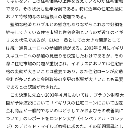
てはいない。この住宅価格の上昇を支えているのが住宅金融
であり，その状況も近年好調である。特に近年の住宅金融に
おいて特徴的なのは借換えの増加である。
堅調な経済とバブルとの懸念もありながらこれまで好調を
維持してきている住宅市場と住宅金融というのが近年のイギ
リスの状況であるが，EUの一員としての大きな問題として
は統一通貨ユーロへの参加問題がある。2003年６月にイギリ
スはユーロへの参加の見送りを決定したわけであるが，その
際に住宅市場の問題が重視され，イギリスにおいては住宅価
格の変動が大きいことは重要であり，また住宅ローンが変動
金利が多いために金融政策の変更の影響が大きいことも重要
であるとの認識が示された。
この決定に先立つ2003年４月においては，ブラウン財務大
臣が予算演説において「イギリスの住宅ローンにおいて固定
金利商品が一般的でないのはどうしてかおよびその改善策に
ついて」のレポートをロンドン大学（インペリアル・カレッ
ジ）のデビッド・マイルズ教授に求めた。その問題意識とし