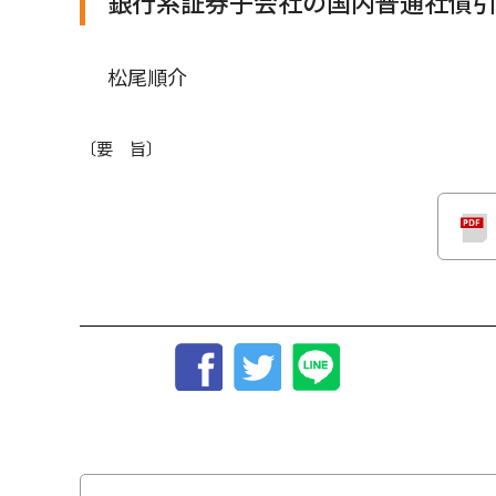
銀行系証券子会社の国内普通社債
松尾順介
〔要 旨〕