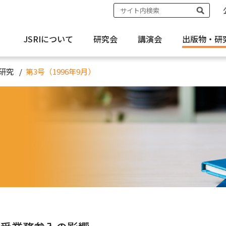
JSRIについて
研究会
講演会
出版物・
研
研究
第3号（1996年9月）
）