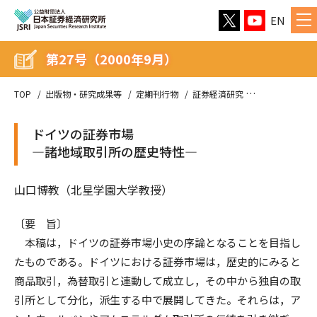
EN
第27号（2000年9月）
TOP
出版物・研究成果等
定期刊行物
証券経済研究
第27号（2000
ドイツの証券市場
―諸地域取引所の歴史特性―
山口博教（北星学園大学教授）
〔要 旨〕
本稿は，ドイツの証券市場小史の序論となることを目指し
たものである。ドイツにおける証券市場は，歴史的にみると
商品取引，為替取引と連動して成立し，その中から独自の取
引所として分化，派生する中で展開してきた。それらは，ア