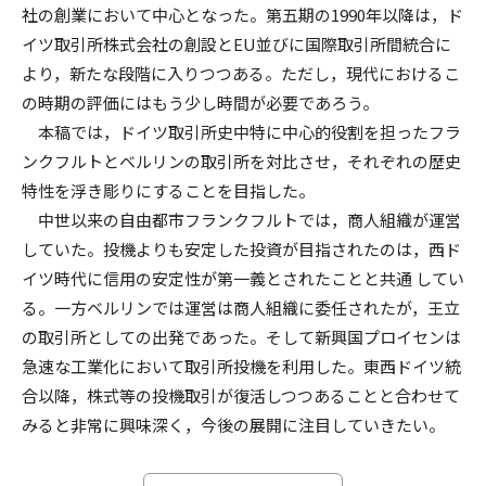
社の創業において中心となった。第五期の1990年以降は，ド
イツ取引所株式会社の創設とEU並びに国際取引所間統合に
より，新たな段階に入りつつある。ただし，現代におけるこ
の時期の評価にはもう少し時間が必要であろう。
本稿では，ドイツ取引所史中特に中心的役割を担ったフラ
ンクフルトとベルリンの取引所を対比させ，それぞれの歴史
特性を浮き彫りにすることを目指した。
中世以来の自由都市フランクフルトでは，商人組織が運営
していた。投機よりも安定した投資が目指されたのは，西ド
イツ時代に信用の安定性が第一義とされたことと共通 してい
る。一方ベルリンでは運営は商人組織に委任されたが，王立
の取引所としての出発であった。そして新興国プロイセンは
急速な工業化において取引所投機を利用した。東西ドイツ統
合以降，株式等の投機取引が復活しつつあることと合わせて
みると非常に興味深く，今後の展開に注目していきたい。