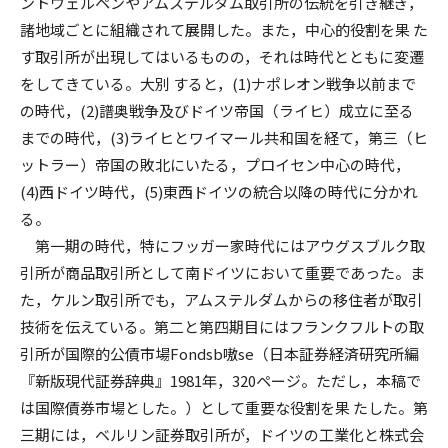
ントウェルペンやアムステルダム取引所の伝統を引き継ぎ，
諸地域ごとに組織されて展開した。また，中心的役割を果 た
す取引所が出現してはいるものの，それは時代とともに変遷
をしてきている。大別 すると，(1)ナポレオン戦争以前まで
の時代，(2)譜奥戦争及びドイツ帝国（ライヒ）成立に至る
までの時代，(3)ライヒとワイマール共和国を経て，第三（ヒ
ットラー）帝国の敗北にいたる，プロイセン中心の時代，
(4)西ドイツ時代，(5)東西ドイツの統合以降の時代に分かれ
る。
第一期の時代，特にフッガー家時代にはアウグスブルク取
引所が商品取引所として南ドイツにおいて重要であった。ま
た，ケルン取引所でも，アムステルダムからの移住者が取引
技術を伝えている。第二と第四期目にはフランクフルトの取
引所が国際的公債市場Fondsb嗷se（日本証券経済研究所編
『新版現代証券辞典』1981年，320ページ。ただし，本稿で
は国際債券市場とした。）として重要な役割を果 たした。第
三期には，ベルリン証券取引所が，ドイツの工業化と株式会