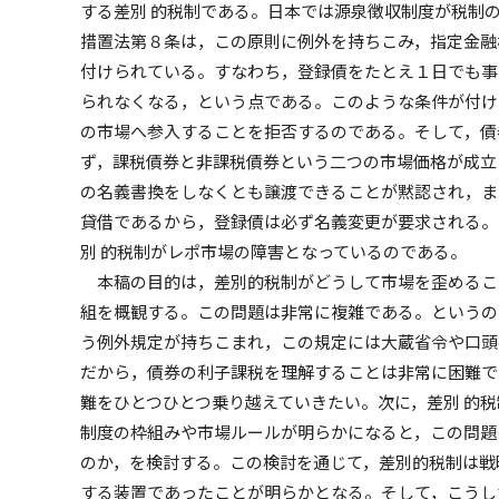
する差別 的税制である。日本では源泉徴収制度が税制
措置法第８条は，この原則に例外を持ちこみ，指定金融
付けられている。すなわち，登録債をたとえ１日でも事
られなくなる，という点である。このような条件が付け
の市場へ参入することを拒否するのである。そして，債
ず，課税債券と非課税債券という二つの市場価格が成立
の名義書換をしなくとも譲渡できることが黙認され，ま
貸借であるから，登録債は必ず名義変更が要求される。
別 的税制がレポ市場の障害となっているのである。
本稿の目的は，差別的税制がどうして市場を歪めること
組を概観する。この問題は非常に複雑である。というの
う例外規定が持ちこまれ，この規定には大蔵省令や口頭
だから，債券の利子課税を理解することは非常に困難で
難をひとつひとつ乗り越えていきたい。次に，差別 的
制度の枠組みや市場ルールが明らかになると，この問題
のか，を検討する。この検討を通じて，差別的税制は戦
する装置であったことが明らかとなる。そして，こうし