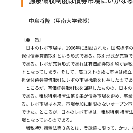
源泉徴収制度は債券市場にいかな
中島将隆（甲南大学教授）
〔要 旨〕
日本のレポ市場は，1996年に創設された。国際標準
保付債券貸借取引という形式である。取引形式が売買で
である。レポが売買形式であれば有価証券取引税が課税
トとなってしまう。そして，高コストの故に市場は成立
担保付債券貸借取引にレポの市場機能を付与したのであ
ところが，有価証券取引税を回避したものの，日本のレ
である。租税特別措置法第８条が債券市場を歪め，事業
る。レポ市場は本来，市場参加に制限のないオープン市
できた。ところが，日本のレポ市場は，租税特別 措置
場となっているのである。
租税特別措置法第８条とは，登録債に限って，かつ，