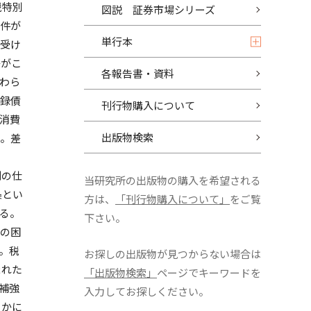
税特別
図説 証券市場シリーズ
条件が
単行本
を受け
等がこ
各報告書・資料
わら
登録債
刊行物購入について
消費
出版物検索
る。差
制の仕
当研究所の出版物の購入を希望される
条とい
方は、
「刊行物購入について」
をご覧
る。
下さい。
この困
。税
お探しの出版物が見つからない場合は
まれた
「出版物検索」
ページでキーワードを
補強
入力してお探しください。
らかに