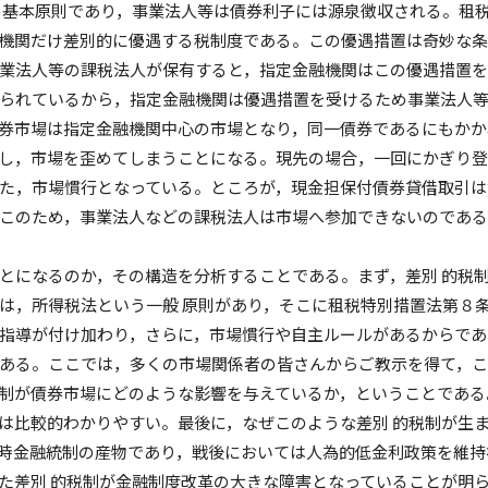
の基本原則であり，事業法人等は債券利子には源泉徴収される。租
機関だけ差別的に優遇する税制度である。この優遇措置は奇妙な
業法人等の課税法人が保有すると，指定金融機関はこの優遇措置
られているから，指定金融機関は優遇措置を受けるため事業法人
券市場は指定金融機関中心の市場となり，同一債券であるにもかか
し，市場を歪めてしまうことになる。現先の場合，一回にかぎり
た，市場慣行となっている。ところが，現金担保付債券貸借取引は
このため，事業法人などの課税法人は市場へ参加できないのであ
になるのか，その構造を分析することである。まず，差別 的税
は，所得税法という一般 原則があり，そこに租税特別措置法第８
指導が付け加わり，さらに，市場慣行や自主ルールがあるからであ
ある。ここでは，多くの市場関係者の皆さんからご教示を得て，
税制が債券市場にどのような影響を与えているか，ということである
は比較的わかりやすい。最後に，なぜこのような差別 的税制が生
時金融統制の産物であり，戦後においては人為的低金利政策を維持
た差別 的税制が金融制度改革の大きな障害となっていることが明