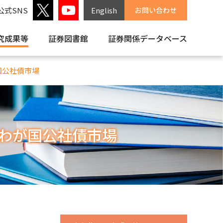
公式SNS
English
お問い合わせ
究成果等
証券図書館
証券関係
データベース
国公社債市場
とわが国公社債市場