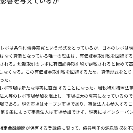
る影響を与えているか
のレポは条件付債券売買という形式をとっているが，日本のレポは
はなく貸借となっている唯一の理由は，有価証券取引税を回避す
される。短期取引のレポに有価証券取引税が課税されると極めて
しなくなる。この有価証券取引税を回避するため，貸借形式をとり
った。
ポ市場は新たな障害に直面 することになった。租税特別措置法
法人等のレポ市場参加を阻止し，市場拡大の障害になっているので
場である。現先市場はオープン市場であり，事業法人も参入するこ
法第８条によって事業法人は市場参加できず，現実にはインターバ
指定金融機関が保有する登録債に限って，債券利子の源泉徴収を不