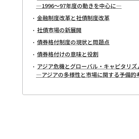
―1996〜97年度の動きを中心に―
金融制度改革と社債制度改革
社債市場の新展開
債券格付制度の現状と問題点
債券格付けの意味と役割
アジア危機とグローバル・キャピタリズ
―アジアの多様性と市場に関する予備的