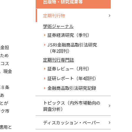
出版物・研究成果等
定期刊行物
学術ジャーナル
証券経済研究（季刊）
JSRI金融商品取引法研究
現金担
（年2回刊）
るため
定期刊行専門誌
高コス
証券レビュー（月刊）
，現金
証研レポート（年4回刊）
第８条
金融商品取引法研究記録
あ
トピックス（内外市場動向の
とが
調査分析）
ンク市
ディスカッション・ペーパー
適用と