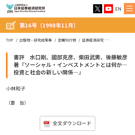
EN
第16号（1998年11月）
TOP
出版物・研究成果等
定期刊行物
証券経済研究
第16号（1998
書評 水口剛、國部克彦、柴田武男、後藤敏彦
著『ソーシャル・インベストメントとは何か―
投資と社会の新しい関係―』
小林和子
〔要 旨〕
全文ダウンロード