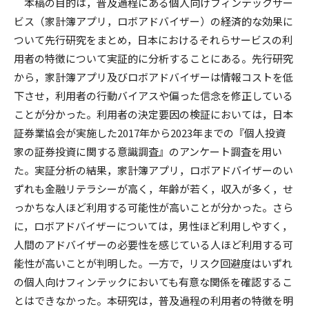
本稿の目的は，普及過程にある個人向けフィンテックサー
ビス（家計簿アプリ，ロボアドバイザー）の経済的な効果に
ついて先行研究をまとめ，日本におけるそれらサービスの利
用者の特徴について実証的に分析することにある。先行研究
から，家計簿アプリ及びロボアドバイザーは情報コストを低
下させ，利用者の行動バイアスや偏った信念を修正している
ことが分かった。利用者の決定要因の検証においては，日本
証券業協会が実施した2017年から2023年までの『個人投資
家の証券投資に関する意識調査』のアンケート調査を用い
た。実証分析の結果，家計簿アプリ，ロボアドバイザーのい
ずれも金融リテラシーが高く，年齢が若く，収入が多く，せ
っかちな人ほど利用する可能性が高いことが分かった。さら
に，ロボアドバイザーについては，男性ほど利用しやすく，
人間のアドバイザーの必要性を感じている人ほど利用する可
能性が高いことが判明した。一方で，リスク回避度はいずれ
の個人向けフィンテックにおいても有意な関係を確認するこ
とはできなかった。本研究は，普及過程の利用者の特徴を明