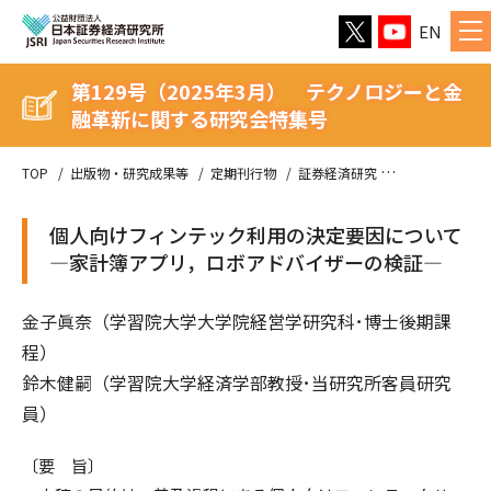
EN
第129号（2025年3月） テクノロジーと金
融革新に関する研究会特集号
TOP
出版物・研究成果等
定期刊行物
証券経済研究
第129号（2
個人向けフィンテック利用の決定要因について
—家計簿アプリ，ロボアドバイザーの検証—
金子眞奈（学習院大学大学院経営学研究科･博士後期課
程）
鈴木健嗣（学習院大学経済学部教授･当研究所客員研究
員）
〔要 旨〕