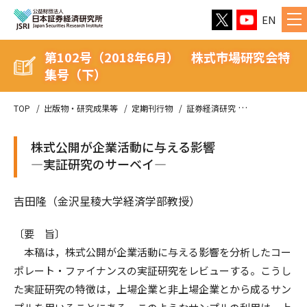
EN
第102号（2018年6月） 株式市場研究会特
集号（下）
TOP
出版物・研究成果等
定期刊行物
証券経済研究
第102号（2
株式公開が企業活動に与える影響
—実証研究のサーベイ—
吉田隆（金沢星稜大学経済学部教授）
〔要 旨〕
本稿は，株式公開が企業活動に与える影響を分析したコー
ポレート・ファイナンスの実証研究をレビューする。こうし
た実証研究の特徴は，上場企業と非上場企業とから成るサン