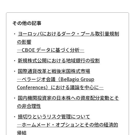
その他の記事
ヨーロッパにおけるダーク・プール取引量規制
の影響
—CBOE データに基づく分析—
新規株式公開における地域銀行の役割
国際通貨改革と戦後米国株式市場
—ベラージオ会議（Bellagio Group
Conferences）における議論を中心に—
国内機関投資家の日本株への資産配分変動とそ
の非合理性
損切りというリスク管理について
—ホームメード・オプションとその他の経済的
帰結