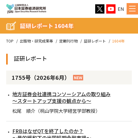
EN
証研レポート 1604年
TOP
出版物・研究成果等
定期刊行物
証研レポート
1604年
証研レポート
1755号（2026年6月）
NEW
地方証券会社連携コンソーシアムの取り組み
～スタートアップ支援の観点から～
松尾 順介（桃山学院大学経営学部教授）
FRBはなぜQTを終了したのか？
～量的緩和下の米国短期金融市場～