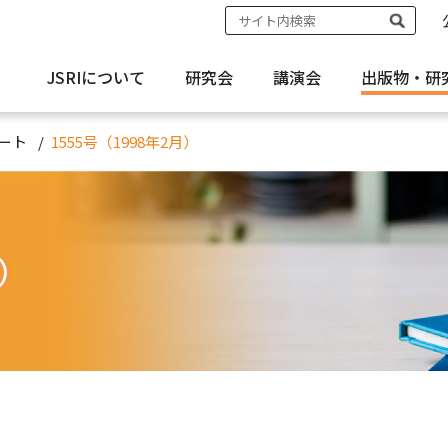
JSRIについて
研究会
講演会
出版物・
研
ート
1555号（1998年2月）
月）