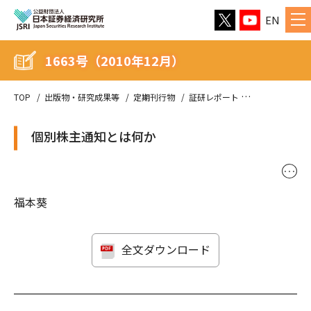
EN
1663号（2010年12月）
TOP
出版物・研究成果等
定期刊行物
証研レポート
1663号（201
個別株主通知とは何か
･･･
福本葵
全文ダウンロード