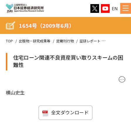
EN
1654号（2009年6月）
TOP
出版物・研究成果等
定期刊行物
証研レポート
1654号（200
住宅ローン関連不良資産買い取りスキームの困
難性
･･･
横山史生
全文ダウンロード