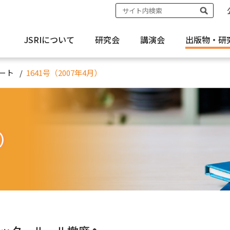
JSRIについて
研究会
講演会
出版物・
研
ート
1641号（2007年4月）
月）