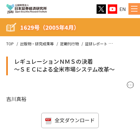
EN
1629号（2005年4月）
TOP
出版物・研究成果等
定期刊行物
証研レポート
1629号（200
レギュレーションＮＭＳの決着
〜ＳＥＣによる全米市場システム改革〜
･･･
吉川真裕
全文ダウンロード