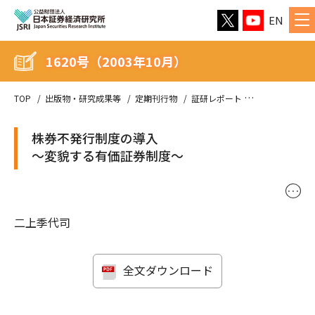
EN
1620号（2003年10月）
TOP
出版物・研究成果等
定期刊行物
証研レポート
1620号（200
株券不発行制度の導入
〜変貌する有価証券制度〜
･･･
二上季代司
全文ダウンロード