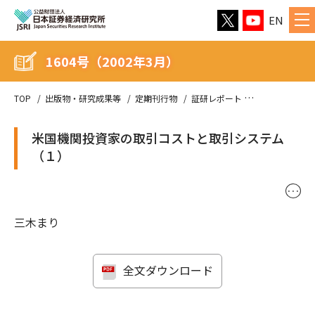
EN
1604号（2002年3月）
TOP
出版物・研究成果等
定期刊行物
証研レポート
1604号（200
米国機関投資家の取引コストと取引システム
（１）
･･･
三木まり
全文ダウンロード