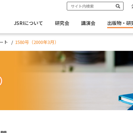
JSRIについて
研究会
講演会
出版物・
研
ート
1580号（2000年3月）
月）