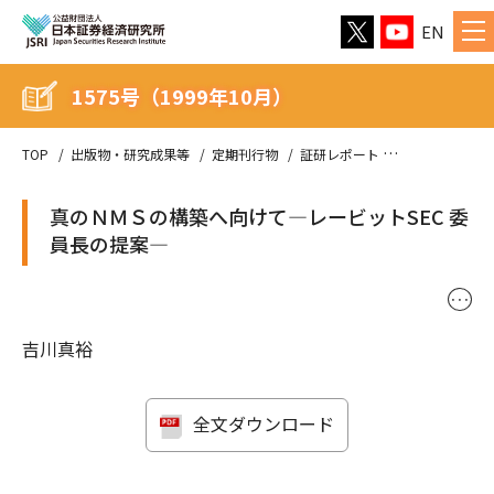
EN
1575号（1999年10月）
TOP
出版物・研究成果等
定期刊行物
証研レポート
1575号（199
真のＮＭＳの構築へ向けて―レービットSEC 委
員長の提案―
･･･
吉川真裕
全文ダウンロード