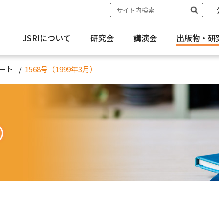
JSRIについて
研究会
講演会
出版物・
研
ート
1568号（1999年3月）
月）