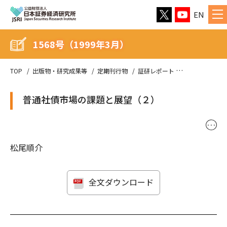
EN
1568号（1999年3月）
TOP
出版物・研究成果等
定期刊行物
証研レポート
1568号（199
普通社債市場の課題と展望（２）
･･･
松尾順介
全文ダウンロード